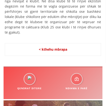
nga nevojat e klubit. Në disa klube të të rinjve ekziston
degëzim në forma më të vogla organizuese për shkak të
DISEMINIMI
përfshirjes së gjerë territoriale në shkolla ose bashkësi
DREJTA NDERKOMBETARE HUMANITARE
lokale (klube shkollore për edukim dhe mbrojtje) por diku ka
edhe degë të klubeve të organizuar për të vepruar në
PROMOVIMI I VLERAVE HUMANE
programe të caktuara (Klub 25 ose klubi i të rinjve dhurues
të gjakut).
PËRDORIMIN DHE MBROJTJEN E STEMËS
SOCIALO-HUMANITARE
< kthehu mbrapa
SI TË JEPNI DONACIONE
PËRGATITSHMËRI DHE VEPRIM GJATË KATASTROFAVE
EKIPE PËRGJIGJE DISASTER
STACIONIN E UJIT SHPËTIMIT – VODNO
EOK E CK
QENDRAT DITORE
NDIHMA E PARË
PROJEKTE
MARRDHËNJE ME PUBLIKUN