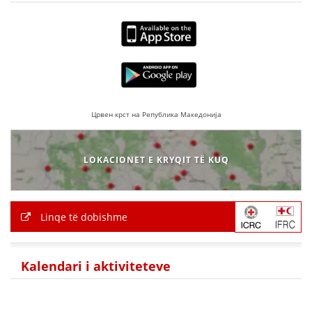
VEPRIMTARI
DORACAKË
Црвен крст на Република Македонија
STRATEGJI
MATERIAL EDUKATIVO INFORMATIV
LOKACIONET E KRYQIT TË KUQ
BROCHURES
PRESENTATIONS
Linqe të dobishme
Kalendari i aktiviteteve