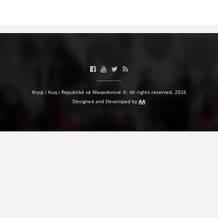
Kryqi i Kuq i Republikë së Maqedonisë ©. All rights reserved. 2026
Designed and Developed by
AA