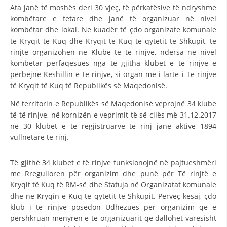
STRUKTURA E ORGANIZATËS
Ata janë të moshës deri 30 vjeç, të përkatësive të ndryshme
kombëtare e fetare dhe janë të organizuar në nivel
KONTAKT INFORMACIONE
kombëtar dhe lokal. Ne kuadër të çdo organizate komunale
të Kryqit të Kuq dhe Kryqit të Kuq të qytetit të Shkupit, të
ANËTARËSIMI NË STRUKTURAT PROFESIONALE
rinjtë organizohen në Klube të të rinjve, ndërsa në nivel
kombëtar përfaqësues nga të gjitha klubet e të rinjve e
përbëjnë Këshillin e të rinjve, si organ më i lartë i Të rinjve
LIGJI I KRYQIT TË KUQ
të Kryqit të Kuq të Republikës së Maqedonisë.
Në territorin e Republikës së Maqedonisë veprojnë 34 klube
STATUTI I KRYQIT TË KUQ
të të rinjve, në kornizën e veprimit të së cilës më 31.12.2017
në 30 klubet e të regjistruarve të rinj janë aktivë 1894
vullnetarë të rinj.
Të gjithë 34 klubet e të rinjve funksionojnë në pajtueshmëri
ORGANIZIMI DHE ZHVILLIMI
me Rregulloren për organizim dhe punë për Të rinjtë e
Kryqit të Kuq të RM-së dhe Statuja në Organizatat komunale
BORDI DREJTUES
dhe në Kryqin e Kuq të qytetit të Shkupit. Përveç kësaj, çdo
KUVENDI
klub i të rinjve posedon Udhëzues për organizim që e
përshkruan mënyrën e të organizuarit që dallohet varësisht
STRUKTURA DHE STRUKTURA ORGANIZATIVE