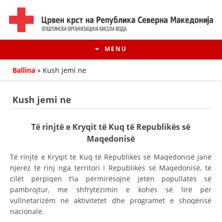
MENU
Ballina
»
Kush jemi ne
Kush jemi ne
Të rinjtë e Kryqit të Kuq të Republikës së
Maqedonisë
Të rinjtë e Kryqit të Kuq të Republikës së Maqedonisë janë
njerëz të rinj nga territori i Republikës së Maqedonisë, të
cilët përpiqen t’ia përmirësojnë jetën popullatës së
HISTORIA E LËVIZJES
pambrojtur, me shfrytëzimin e kohës së lirë për
vullnetarizëm në aktivitetet dhe programet e shoqërisë
HISTORIA E KRYQIT TË KUQ
nacionale.