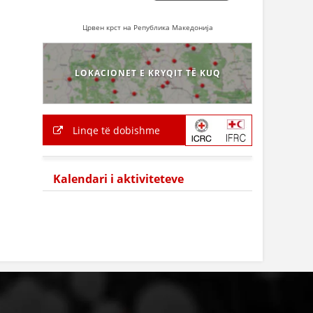
Црвен крст на Република Македонија
LOKACIONET E KRYQIT TË KUQ
Linqe të dobishme
Kalendari i aktiviteteve