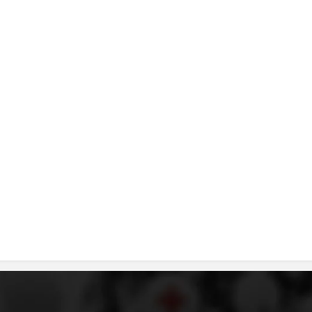
DISEMINIMI
DREJTA NDERKOMBETARE HUMANITARE
PROMOVIMI I VLERAVE HUMANE
PËRDORIMIN DHE MBROJTJEN E STEMËS
SOCIALO-HUMANITARE
SI TË JEPNI DONACIONE
PËRGATITSHMËRI DHE VEPRIM GJATË KATASTROFAVE
EKIPE PËRGJIGJE DISASTER
STACIONIN E UJIT SHPËTIMIT – VODNO
EOK E CK
PROJEKTE
MARRDHËNJE ME PUBLIKUN