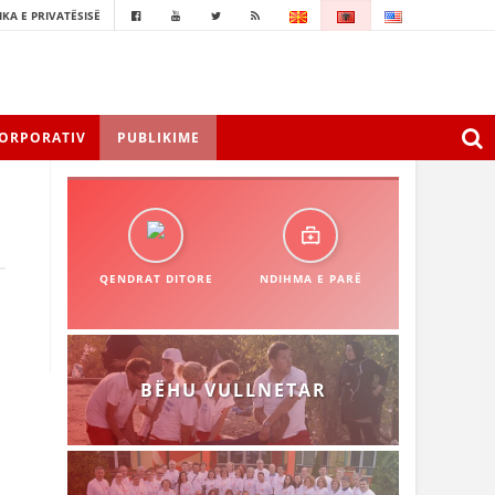
IKA E PRIVATËSISË
ORPORATIV
PUBLIKIME
QENDRAT DITORE
NDIHMA E PARË
BËHU VULLNETAR