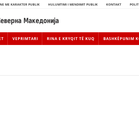
NE ME KARAKTER PUBLIK
HULUMTIMI I MENDIMIT PUBLIK
KONTAKT
POLIT
ET
VEPRIMTARI
RINA E KRYQIT TË KUQ
BASHKËPUNIM K
HISTORIA E LËVIZJES
HISTORIA E KRYQIT TË KUQ