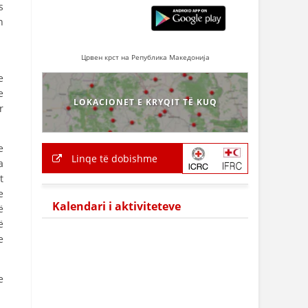
s
n
Црвен крст на Република Македонија
e
e
LOKACIONET E KRYQIT TË KUQ
r
e
Linqe të dobishme
a
t
e
Kalendari i aktiviteteve
ë
ë
e
e