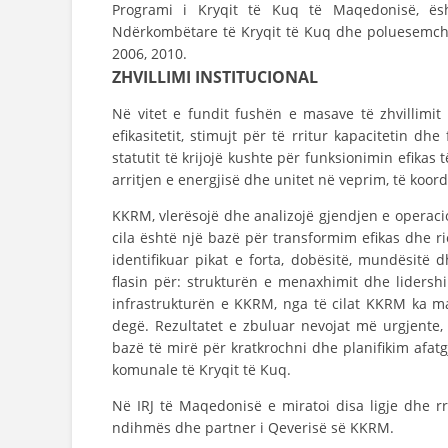
Programi i Kryqit të Kuq të Maqedonisë, ësht
Ndërkombëtare të Kryqit të Kuq dhe poluesemchin
2006, 2010.
ZHVILLIMI INSTITUCIONAL
Në vitet e fundit fushën e masave të zhvillimit
efikasitetit, stimujt për të rritur kapacitetin d
statutit të krijojë kushte për funksionimin efikas
arritjen e energjisë dhe unitet në veprim, të koo
KKRM, vlerësojë dhe analizojë gjendjen e operaci
cila është një bazë për transformim efikas dhe r
identifikuar pikat e forta, dobësitë, mundësitë
flasin për: strukturën e menaxhimit dhe lidershi
infrastrukturën e KKRM, nga të cilat KKRM ka ma
degë. Rezultatet e zbuluar nevojat më urgjente, 
bazë të mirë për kratkrochni dhe planifikim afa
komunale të Kryqit të Kuq.
Në IRJ të Maqedonisë e miratoi disa ligje dhe r
ndihmës dhe partner i Qeverisë së KKRM.