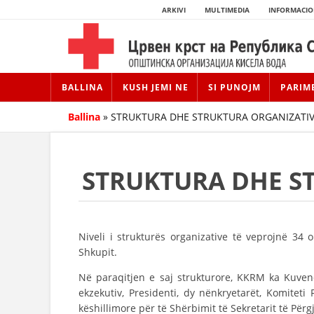
ARKIVI
MULTIMEDIA
INFORMACIO
BALLINA
KUSH JEMI NE
SI PUNOJM
PARIM
Ballina
»
STRUKTURA DHE STRUKTURA ORGANIZATI
STRUKTURA DHE S
Niveli i strukturës organizative të veprojnë 34 
Shkupit.
Në paraqitjen e saj strukturore, KKRM ka Kuvendi
ekzekutiv, Presidenti, dy nënkryetarët, Komiteti
këshillimore për të Shërbimit të Sekretarit të Për