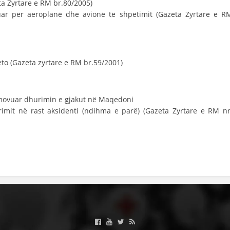
ta Zyrtare e RM br.80/2005)
VEPRIMTARI
ar për aeroplanë dhe avionë të shpëtimit (Gazeta Zyrtare e R
teto (Gazeta zyrtare e RM br.59/2001)
DORACAKË
STRATEGJI
omovuar dhurimin e gjakut në Maqedoni
MATERIAL EDUKATIVO INFORMATIV
imit në rast aksidenti (ndihma e parë) (Gazeta Zyrtare e RM nr
BROCHURES
PRESENTATIONS