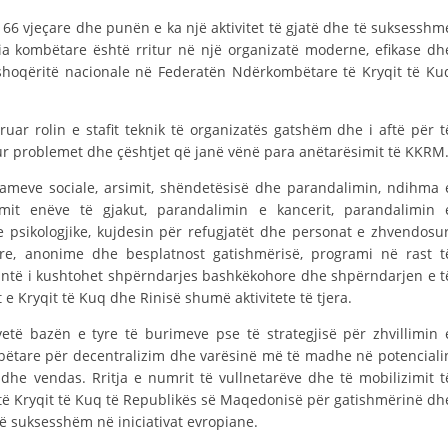
STRUKTURA E ORGANIZATËS
j 66 vjeçare dhe punën e ka një aktivitet të gjatë dhe të suksesshm
KONTAKT INFORMACIONE
ia kombëtare është rritur në një organizatë moderne, efikase dh
 shoqëritë nacionale në Federatën Ndërkombëtare të Kryqit të Ku
ANËTARËSIMI NË STRUKTURAT PROFESIONALE
ar rolin e stafit teknik të organizatës gatshëm dhe i aftë për t
ur problemet dhe çështjet që janë vënë para anëtarësimit të KKRM
LIGJI I KRYQIT TË KUQ
rameve sociale, arsimit, shëndetësisë dhe parandalimin, ndihma 
STATUTI I KRYQIT TË KUQ
it enëve të gjakut, parandalimin e kancerit, parandalimin 
e psikologjike, kujdesin për refugjatët dhe personat e zhvendosur
re, anonime dhe besplatnost gatishmërisë, programi në rast t
çantë i kushtohet shpërndarjes bashkëkohore dhe shpërndarjen e t
e Kryqit të Kuq dhe Rinisë shumë aktivitete të tjera.
ORGANIZIMI DHE ZHVILLIMI
etë bazën e tyre të burimeve pse të strategjisë për zhvillimin 
ëtare për decentralizim dhe varësinë më të madhe në potenciali
BORDI DREJTUES
dhe vendas. Rritja e numrit të vullnetarëve dhe të mobilizimit t
e të Kryqit të Kuq të Republikës së Maqedonisë për gatishmërinë dh
KUVENDI
të suksesshëm në iniciativat evropiane.
STRUKTURA DHE STRUKTURA ORGANIZATIVE