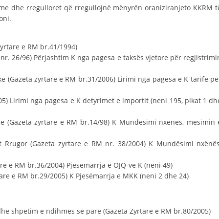
me dhe rregulloret që rregullojnë mënyrën oraniziranjeto KKRM t
HULUMTIMI I OPINIONIT PUBLIK
oni.
BASHKËPUNIM NDËRKOMBËTAR
zyrtare e RM br.41/1994)
MARRËVESHJE
 nr. 26/96) Përjashtim K nga pagesa e taksës vjetore për regjistrimi
PROJEKTE
ike (Gazeta zyrtare e RM br.31/2006) Lirimi nga pagesa e K tarifë pë
SHËRBIMI PËR KËRKIM
5) Lirimi nga pagesa e K detyrimet e importit (neni 195, pikat 1 dh
VEPRIMTARI SHËNDETËSORE PREVENTIVE
gë (Gazeta zyrtare e RM br.14/98) K Mundësimi nxënës, mësimin 
NDIHMA E PARË
ut Rrugor (Gazeta zyrtare e RM nr. 38/2004) K Mundësimi nxënës
DHURIMI I GJAKUT
MENAXHIM ME VULLNETARË
are e RM br.36/2004) Pjesëmarrja e OJQ-ve K (neni 49)
tare e RM br.29/2005) K Pjesëmarrja e MKK (neni 2 dhe 24)
KUSH JEMI NE
dhe shpëtim e ndihmës së parë (Gazeta Zyrtare e RM br.80/2005)