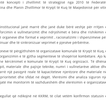
ë koncepti i zhvillimit të strategjisë nga 2010 të Federatë
DISEMINIMI
a dhe Planin Zhvillimor të Kryqit të Kuq të Maqedonisë për viti
DREJTA NDERKOMBETARE HUMANITARE
PROMOVIMI I VLERAVE HUMANE
 institucional janë marrë dhe janë duke bërë veshje për rritjen 
he forcimin e vullnetarizmit dhe ndryshimet e bëra dhe rishikimin 
PËRDORIMIN DHE MBROJTJEN E STEMËS
 të organeve dhe format e veprimit , racionalizimi i shpenzimeve pë
SOCIALO-HUMANITARE
rdinuar dhe të sinkronizuar veprimet e pjesëve përbërëse.
oneve të përgjithshëm të organizatave komunale të Kryqit të Kuq, 
SI TË JEPNI DONACIONE
iorganizimin e të gjitha segmenteve të shoqërisë kombëtare. Ajo k
PËRGATITSHMËRI DHE VEPRIM GJATË KATASTROFAVE
 dhe kërcënimet e komunale të Kryqit të Kuq orgnizacii. Të dhëna
pit, materiale dhe pajisje teknike, numri i vullnetarëve aktive dh
EKIPE PËRGJIGJE DISASTER
rrë një pasqyrë reale të kapaciteteve njerëzore dhe materiale n
prioritetet dhe sfidat në degët. Vlerësimi dhe analiza siguron nj
STACIONIN E UJIT SHPËTIMIT – VODNO
tgjatë me monitorim të vazhdueshëm dhe vlerësimin e organizatav
EOK E CK
PROJEKTE
regullat që ndikojnë në KKRM, të cilat vetëm konfirmon statusin 
MARRDHËNJE ME PUBLIKUN