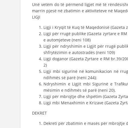
Unë vetëm do të përmend ligjet më të rëndësish
marrin pjesë në zbatimin e aktiviteteve në Maqed
LIGJI
Ligji i Kryqit të Kuq të Maqedonisë (Gazeta 
Ligji për rrugë publike (Gazeta zyrtare e RM
e automjeteve (neni 108)
Ligji për ndryshimin e Ligjit për rrugë publ
shfrytëzimin e autostradës (neni 109)
Ligji doganor (Gazeta Zyrtare e RM br.39/200
2)
Ligji mbi sigurinë në komunikacion në rru
ndihmës së parë (neni 244);
Ndryshimin e Ligjit mbi Sigurinë e Trafik
mësimin e ndihmës së parë (neni 20).
Ligji për mbrojtje dhe shpëtim (Gazeta Zyrt
Ligji mbi Menaxhimin e Krizave (Gazeta Zyr
DEKRET
Dekreti për zbatimin e masës për mbrojtje 