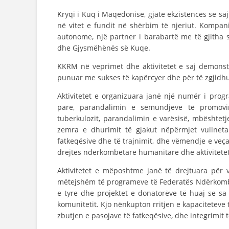
Kryqi i Kuq i Maqedonisë, gjatë ekzistencës së sa
në vitet e fundit në shërbim të njeriut. Kompan
autonome, një partner i barabartë me të gjitha
dhe Gjysmëhënës së Kuqe.
KKRM në veprimet dhe aktivitetet e saj demonstru
punuar me sukses të kapërcyer dhe për të zgjidh
Aktivitetet e organizuara janë një numër i prog
parë, parandalimin e sëmundjeve të promovim
tuberkulozit, parandalimin e varësisë, mbështetj
zemra e dhurimit të gjakut nëpërmjet vullneta
fatkeqësive dhe të trajnimit, dhe vëmendje e ve
drejtës ndërkombëtare humanitare dhe aktivitetet 
Aktivitetet e mëposhtme janë të drejtuara për v
mëtejshëm të programeve të Federatës Ndërkomb
e tyre dhe projektet e donatorëve të huaj se sa 
komunitetit. Kjo nënkupton rritjen e kapacitetev
zbutjen e pasojave të fatkeqësive, dhe integrimit 