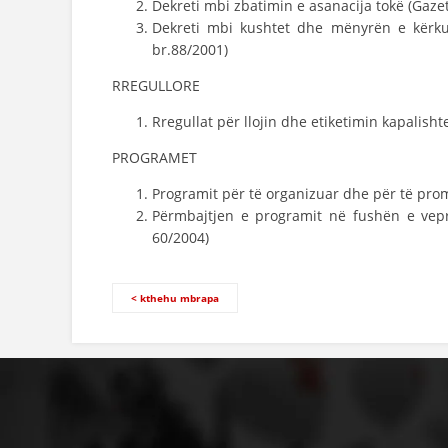
Dekreti mbi zbatimin e asanacija tokë (Gaze
Dekreti mbi kushtet dhe mënyrën e kërku
br.88/2001)
RREGULLORE
Rregullat për llojin dhe etiketimin kapalish
PROGRAMET
Programit për të organizuar dhe për të pr
Përmbajtjen e programit në fushën e vepr
60/2004)
< kthehu mbrapa