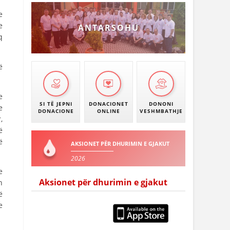
e
e
ANTARSOHU
q
ë
.
e
SI TË JEPNI
DONACIONET
DONONI
e
DONACIONE
ONLINE
VESHMBATHJE
,
ë
ë
AKSIONET PËR DHURIMIN E GJAKUT
2026
e
Aksionet për dhurimin e gjakut
n
ë
e