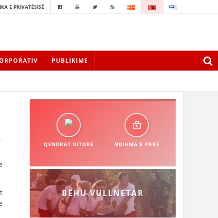
IKA E PRIVATËSISË
ORPORATIV
PUBLIKIME
QENDRAT DITORE
NDIHMA E PARË
ë
t
BËHU VULLNETAR
e