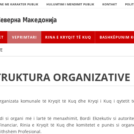
NE ME KARAKTER PUBLIK
HULUMTIMI I MENDIMIT PUBLIK
KONTAKT
POLIT
ET
VEPRIMTARI
RINA E KRYQIT TË KUQ
BASHKËPUNIM K
VE
TRUKTURA ORGANIZATIVE
organizata komunale të Kryqit të Kuq dhe Kryqi i Kuq i qytetit t
HISTORIA E LËVIZJES
 si organi më i lartë të menaxhimit, Bordi Ekzekutiv si autorite
HISTORIA E KRYQIT TË KUQ
 Financiar, Rinia e Kryqit të Kuq dhe komitetet e punës si organ
gjithshëm Profesional.