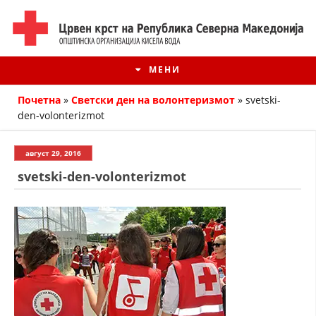
МЕНИ
Почетна
»
Светски ден на волонтеризмот
»
svetski-
den-volonterizmot
август 29, 2016
svetski-den-volonterizmot
ИСТОРИЈАТ НА ЦКРМ
ИСТОРИЈАТ НА ДВИЖЕЊЕТО