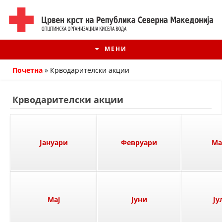
МЕНИ
Почетна
»
Крводарителски акции
Крводарителски акции
Јануари
Февруари
Ма
ИСТОРИЈАТ НА ЦКРМ
Мај
Јуни
Ју
ИСТОРИЈАТ НА ДВИЖЕЊЕТО