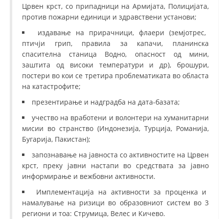
Црвен крст, со припадници на Армијата, Полицијата,
против пожарни единици и здравствени установи;
издавање на прирачници, флаери (земјотрес,
птичји грип, правила за капачи, планинска
спасителна станица Водно, опасност од мини,
заштита од високи температури и др), брошури,
постери во кои се третира проблематиката во областа
на катастрофите;
презентирање и надградба на дата-базата;
учество на вработени и волонтери на хуманитарни
мисии во странство (Индонезија, Турција, Романија,
Бугарија, Пакистан);
запознавање на јавноста со активностите на Црвен
крст, преку јавни настапи во средствата за јавно
информирање и вежбовни активности.
Имплементација на активности за проценка и
намалување на ризици во образовниот систем во 3
региони и тоа: Струмица, Велес и Кичево.