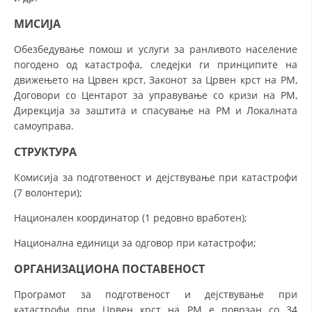
ДИСЕМИНАЦИЈА
МИСИЈА
MЕЃУНАРОДНО ХУМАНИТАРНО ПРАВО
Обезбедување помош и услуги за ранливото население
погодено од катастрофа, следејки ги принципите на
ПРОМОЦИЈА НА ХУМАНИ ВРЕДНОСТИ
движењето на Црвен крст, Законот за Црвен крст на РМ,
Договори со Центарот за управување со кризи на РМ,
УПОТРЕБА И ЗАШТИТА НА АМБЛЕМОТ
Дирекција за заштита и спасување на РМ и Локалната
СОЦИЈАЛНО ХУМАНИТАРНА ДЕЈНОСТ
самоуправа.
СТРУКТУРА
КАКО ДА ДОНИРАТЕ
Комисија за подготвеност и дејствување при катастрофи
ПОДГОТВЕНОСТ И ДЕЈСТВО ПРИ КАТАСТРОФИ
(7 волонтери);
ТИМОВИ НА ООЦК
Национален координатор (1 редовно вработен);
СПАСИТЕЛНА СТАНИЦА ВОДНО
Национална единици за одговор при катастрофи;
ПРОЕКТИ – ПОДГОТВЕНОСТ И ДЕЈСТВУВАЊЕ ПРИ КАТАСТРОФИ
ОРГАНИЗАЦИОНА ПОСТАВЕНОСТ
ОДНОСИ СО ЈАВНОСТ
Програмот за подготвеност и дејствување при
ИСТРАЖУВАЊЕ НА ЈАВНО МИСЛЕЊЕ
катастрофи при Црвен крст на РМ е поврзан со 34