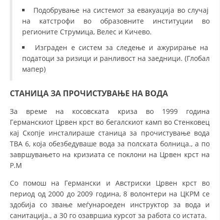
Подобрување на системот за евакуација во случај
на катстрофи во образовните институции во
регионите Струмица, Велес и Кичево.
Изграден е систем за следење и ажурирање на
податоци за ризици и ранливост на заедници. (Глобал
мапер)
СТАНИЦА ЗА ПРОЧИСТУВАЊЕ НА ВОДА
За време на косовската криза во 1999 година
Германскиот Црвен крст во бегалскиот камп во Стенковец
кај Скопје инсталираше станица за прочистување вода
ТВА 6, која обезбедуваше вода за полската болница., а по
завршувањето на кризиата се поклони на Црвен крст на
Р.М
Со помош на Германски и Австриски Црвен крст во
период од 2000 до 2009 година, 8 волонтери на ЦКРМ се
здобија со звање меѓунароеден инструктор за вода и
санитација., а 30 го озавршиа курсот за работа со истата.