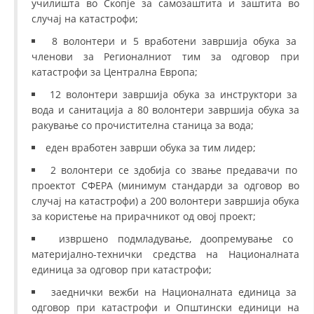
училишта во Скопје за самозаштита и заштита во
случај на катастрофи;
8 волонтери и 5 вработени завршија обука за
членови за Регионалниот тим за одговор при
катастрофи за Централна Европа;
12 волонтери завршија обука за инструктори за
вода и санитација а 80 волонтери завршија обука за
ракување со прочистителна станица за вода;
еден вработен заврши обука за тим лидер;
2 волонтери се здобија со звање предавачи по
проектот СФЕРА (минимум стандарди за одговор во
случај на катастрофи) а 200 волонтери завршија обука
за користење на прирачникот од овој проект;
извршено подмладување, доопремување со
материјално-технички средства на Националната
единица за одговор при катастрофи;
заеднички вежби на Националната единица за
одговор при катастрофи и Општински единици на