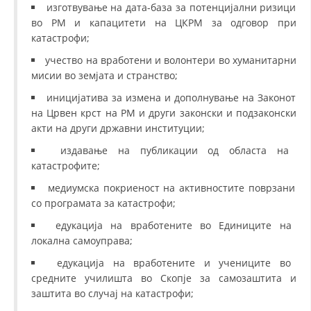
изготвување на дата-база за потенцијални ризици
во РМ и капацитети на ЦКРМ за одговор при
катастрофи;
учество на вработени и волонтери во хуманитарни
мисии во земјата и странство;
иницијатива за измена и дополнување на Законот
на Црвен крст на РМ и други законски и подзаконски
акти на други државни институции;
издавање на публикации од областа на
катастрофите;
медиумска покриеност на активностите поврзани
со програмата за катастрофи;
едукација на вработените во Единиците на
локална самоуправа;
едукација на вработените и учениците во
средните училишта во Скопје за самозаштита и
заштита во случај на катастрофи;