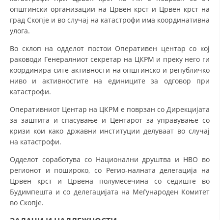
општински организации на Црвен крст и Црвен крст на
МЕЃУНАРОДНА СОРАБОТКА
град Скопје и во случај на катастрофи има координативна
улога.
ДОГОВОРИ
Во склоп на одделот постои Оперативен центар со кој
ЗНАЧЕЊЕ НА СЛУЖБАТА ЗА БАРАЊЕ
раководи Генералниот секретар на ЦКРМ и преку него ги
координира сите активности на општинско и републичко
ФОРМУЛАРИ ЗА БАРАЊА
ниво и активностите на единиците за одговор при
катастрофи.
ЗДРАВСТВЕНО ПРЕВЕНТИВНА ДЕЈНОСТ
Оперативниот Центар на ЦКРМ е поврзан со Дирекцијата
ПРВА ПОМОШ
за заштита и спасување и Центарот за управување со
КРВОДАРИТЕЛСТВО
кризи кои како државни институции делуваат во случај
на катастрофи.
ИНФОРМАЦИИ ЗА БОЛЕСТИ
Одделот соработува со Национални друштва и НВО во
МЕНАЏМЕНТ НА ВОЛОНТЕРИ
регионот и пошироко, со Регио-налната делегација на
Црвен крст и Црвена полумесечина со седиште во
Будимпешта и со делегацијата на Меѓународен Комитет
во Скопје.
ЗА НАС