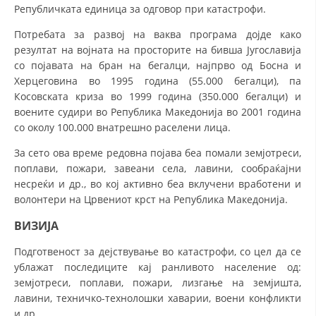
СТРУКТУРА НА ОРГАНИЗАЦИЈАТА
Републичката единица за одговор при катастрофи.
КОНТАКТ ИНФОРМАЦИИ
Потребата за развој на ваква програма дојде како
резултат на војната на просторите на бивша Југославија
ЧЛЕНСТВО ВО ПРОФЕСИОНАЛНИ ТЕЛА
со појавата на бран на бегалци, најпрво од Босна и
Херцеговина во 1995 година (55.000 бегалци), па
Косовската криза во 1999 година (350.000 бегалци) и
воените судири во Република Македонија во 2001 година
ЗАКОН ЗА ЦКРМ
со околу 100.000 внатрешно раселени лица.
СТАТУТ НА ЦКРМ
За сето ова време редовна појава беа помали земјотреси,
поплави, пожари, завеани села, лавини, сообраќајни
несреќи и др., во кој активно беа вклучени вработени и
волонтери на Црвениот крст на Република Македонија.
ВИЗИЈА
ОРГАНИЗАЦИЈА И РАЗВОЈ
Подготвеност за дејствување во катастрофи, со цел да се
РАКОВОДЕН ОДБОР
ублажат последиците кај ранливото население од:
земјотреси, поплави, пожари, лизгање на земјишта,
СОБРАНИЕ
лавини, техничко-технолошки хаварии, воени конфликти
СТРУКТУРА И ОРГАНИЗАЦИОНА ПОСТАВЕНОСТ
и др.