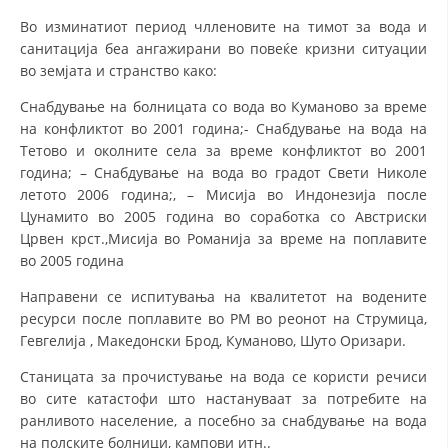
Во изминатиот период члленовите на тимот за вода и
санитација беа ангажирани во повеќе кризни ситуации
во земјата и странство како:
Снабдување на болницата со вода во Куманово за време
на конфликтот во 2001 година;- Снабдување на вода на
Тетово и околните села за време конфликтот во 2001
година; – Снабдување на вода во градот Свети Николе
летото 2006 година;, – Мисија во Индонезија после
Цунамито во 2005 година во соработка со Австриски
Црвен крст.,Мисија во Романија за време на поплавите
во 2005 година
Направени се испитувања на квалитетот на водените
ресурси после поплавите во РМ во реонот на Струмица,
Гевгелија , Македонски Брод, Куманово, Шуто Оризари.
Станицата за прочистување на вода се користи речиси
во сите катастофи што настануваат за потребите на
ранливото население, а посебно за снабдување на вода
на полските болници, кампови итн..