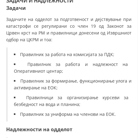
ЗАДАЧИ И НАДЛЕЖНОСТИ
ДЕЈСТВУВАЊЕ
Задачи
Задачите на одделот за подготвеност и дејствување при
катастрофи се регулирани со член 19 од Законот за
Црвен крст на РМ и правилници донесени од Извршниот
одбор на ЦКРМ и тоа:
ПРИРАЧНИЦИ
СТРАТЕГИИ
Правилник за работа на комисијата за ПДК;
Правилник за работа и надлежност на
ЕДУКАТИВНО ИНФОРМАТИВНИ МАТЕРИЈАЛИ
Оперативниот центар;
БРОШУРИ
Правилник за формирање, функционирање улога и
активирање на ЕОК;
ПОСТЕРИ
Правилници за организирање курсеви за
ПРЕЗЕНТАЦИИ
безбедност на вода и планина;
Правилник за униформа на членови на ЕОК.
Надлежности на одделот