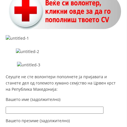
МЕЃУНАРОДНА СОРАБОТКА
ДОГОВОРИ
ЗНАЧЕЊЕ НА СЛУЖБАТА ЗА БАРАЊЕ
ФОРМУЛАРИ ЗА БАРАЊА
ЗДРАВСТВЕНО ПРЕВЕНТИВНА ДЕЈНОСТ
ПРВА ПОМОШ
КРВОДАРИТЕЛСТВО
Сеуште не сте волонтери пополнете ја пријавата и
станете дел од големото хумано семјство на Црвен крст
ИНФОРМАЦИИ ЗА БОЛЕСТИ
на Република Македонија:
МЕНАЏМЕНТ НА ВОЛОНТЕРИ
Вашето име (задолжително)
ЗА НАС
Вашето презиме (задолжително)