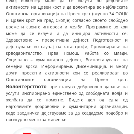
Секој волонтер може да се вклучи во редовните
активности на Црвен крст и да волонтира во најблиската
ДИСЕМИНАЦИЈА
Општинска организација на Црвен крст (вкупно 34 ООЦК
и Црвен крст на град Скопје) согласно своето слободно
MЕЃУНАРОДНО ХУМАНИТАРНО ПРАВО
време и своите интереси и желби. Програмите во кои
ПРОМОЦИЈА НА ХУМАНИ ВРЕДНОСТИ
може да се вклучи и да иницира активности се:
Здравствено – превентивна дејност, Подготвеност и
УПОТРЕБА И ЗАШТИТА НА АМБЛЕМОТ
дејствување во случај на катастрофи, Промовирање на
крводарителство, Прва Помош, Работа со млади,
СОЦИЈАЛНО ХУМАНИТАРНА ДЕЈНОСТ
Социјално – хуманитарна дејност, Воспоставување на
КАКО ДА ДОНИРАТЕ
семејни врски, Информирање, Дисеминација, и многу
други проектни активности кои се реализираат во
ПОДГОТВЕНОСТ И ДЕЈСТВО ПРИ КАТАСТРОФИ
Општинските организации на Црвен крст.
Волонтерството
претставува доброволно давање на
ТИМОВИ НА ООЦК
услуги инспирирано единствено од слободната волја и
СПАСИТЕЛНА СТАНИЦА ВОДНО
желбата да се помогне. Бидете дел од една од
најголемите доброволни и хуманитарни организации,
ПРОЕКТИ – ПОДГОТВЕНОСТ И ДЕЈСТВУВАЊЕ ПРИ КАТАСТРОФИ
каде заеднички дејствуваме за да создадеме подобро и
посигурно место за живеење.
ОДНОСИ СО ЈАВНОСТ
ИСТРАЖУВАЊЕ НА ЈАВНО МИСЛЕЊЕ