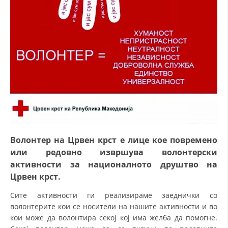
СТРУКТУРА НА ОРГАНИЗАЦИЈАТА
КОНТАКТ ИНФОРМАЦИИ
ЧЛЕНСТВО ВО ПРОФЕСИОНАЛНИ ТЕЛА
ЗАКОН ЗА ЦКРМ
СТАТУТ НА ЦКРМ
Волонтер на Црвен крст е лице кое повремено
или редовно извршува волонтерски
активности за националното друштво на
ОРГАНИЗАЦИЈА И РАЗВОЈ
Црвен крст.
РАКОВОДЕН ОДБОР
Сите активности ги реализираме заеднички со
СОБРАНИЕ
волонтерите кои се носители на нашите активности и во
кои може да волонтира секој кој има желба да помогне.
СТРУКТУРА И ОРГАНИЗАЦИОНА ПОСТАВЕНОСТ