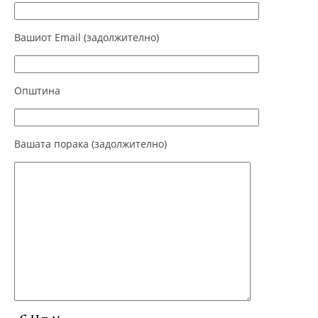
ДЕЈСТВУВАЊЕ
Вашиот Email (задолжително)
Општина
ПРИРАЧНИЦИ
СТРАТЕГИИ
Вашата порака (задолжително)
ЕДУКАТИВНО ИНФОРМАТИВНИ МАТЕРИЈАЛИ
БРОШУРИ
ПОСТЕРИ
ПРЕЗЕНТАЦИИ