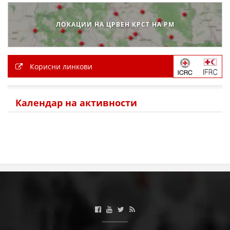
МЕЃУНАРОДНА СОРАБОТКА
ЛОКАЦИИ НА ЦРВЕН КРСТ НА РМ
ДОГОВОРИ
ЗНАЧЕЊЕ НА СЛУЖБАТА ЗА БАРАЊЕ
Корисни линкови
ФОРМУЛАРИ ЗА БАРАЊА
ЗДРАВСТВЕНО ПРЕВЕНТИВНА ДЕЈНОСТ
Календар на активности
ПРВА ПОМОШ
КРВОДАРИТЕЛСТВО
ИНФОРМАЦИИ ЗА БОЛЕСТИ
МЕНАЏМЕНТ НА ВОЛОНТЕРИ
ЗА НАС