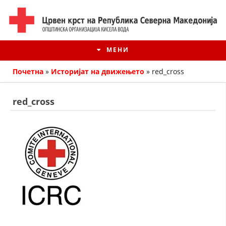
МЕНИ
Почетна
»
Историјат на движењето
»
red_cross
red_cross
ИСТОРИЈАТ НА ЦКРМ
ИСТОРИЈАТ НА ДВИЖЕЊЕТО