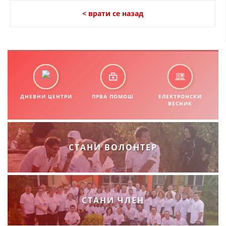
СТРУКТУРА НА ОРГАНИЗАЦИЈАТА
< врати се назад
КОНТАКТ ИНФОРМАЦИИ
ЧЛЕНСТВО ВО ПРОФЕСИОНАЛНИ ТЕЛА
ЗАКОН ЗА ЦКРМ
ДНЕВНИ ЦЕНТРИ
ПРВА ПОМОШ
ЕЛЕКТРОНСКИ
СТАТУТ НА ЦКРМ
ВЕСНИК
СТАНИ ВОЛОНТЕР
ОРГАНИЗАЦИЈА И РАЗВОЈ
РАКОВОДЕН ОДБОР
СТАНИ ЧЛЕН
СОБРАНИЕ
СТРУКТУРА И ОРГАНИЗАЦИОНА ПОСТАВЕНОСТ