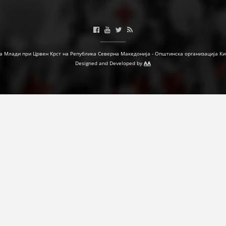
МЕЃУНАРОДНА СОРАБОТКА
ДОГОВОРИ
а Млади при Црвен Крст на Република Северна Македонија - Општинска организација Ки
ЗНАЧЕЊЕ НА СЛУЖБАТА ЗА БАРАЊЕ
Designed and Developed by
AA
ФОРМУЛАРИ ЗА БАРАЊА
ЗДРАВСТВЕНО ПРЕВЕНТИВНА ДЕЈНОСТ
ПРВА ПОМОШ
КРВОДАРИТЕЛСТВО
ИНФОРМАЦИИ ЗА БОЛЕСТИ
МЕНАЏМЕНТ НА ВОЛОНТЕРИ
ЗА НАС