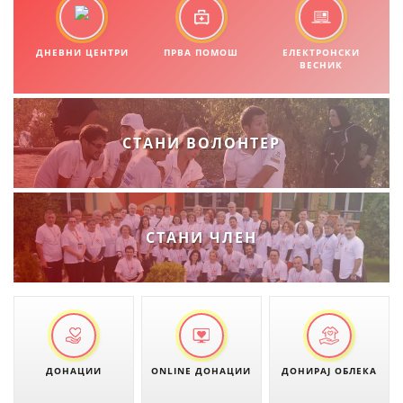
ДЕЈСТВУВАЊЕ
ДНЕВНИ ЦЕНТРИ
ПРВА ПОМОШ
ЕЛЕКТРОНСКИ
ВЕСНИК
ПРИРАЧНИЦИ
СТАНИ ВОЛОНТЕР
СТРАТЕГИИ
ЕДУКАТИВНО ИНФОРМАТИВНИ МАТЕРИЈАЛИ
БРОШУРИ
СТАНИ ЧЛЕН
ПОСТЕРИ
ПРЕЗЕНТАЦИИ
ДОНАЦИИ
ONLINE ДОНАЦИИ
ДОНИРАЈ ОБЛЕКА