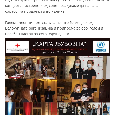
концерт, а искрено и од срце посакуваме да нашата
ДИСЕМИНАЦИЈА
соработка продолжи и во иднина!
MЕЃУНАРОДНО ХУМАНИТАРНО ПРАВО
Голема чест ни претставуваше што бевме дел од
ПРОМОЦИЈА НА ХУМАНИ ВРЕДНОСТИ
целокупната организација и припрема за овој голем и
посебен настан за секој еден од нас.
УПОТРЕБА И ЗАШТИТА НА АМБЛЕМОТ
СОЦИЈАЛНО ХУМАНИТАРНА ДЕЈНОСТ
КАКО ДА ДОНИРАТЕ
ПОДГОТВЕНОСТ И ДЕЈСТВО ПРИ КАТАСТРОФИ
ТИМОВИ НА ООЦК
СПАСИТЕЛНА СТАНИЦА ВОДНО
ПРОЕКТИ – ПОДГОТВЕНОСТ И ДЕЈСТВУВАЊЕ ПРИ КАТАСТРОФИ
ОДНОСИ СО ЈАВНОСТ
ИСТРАЖУВАЊЕ НА ЈАВНО МИСЛЕЊЕ