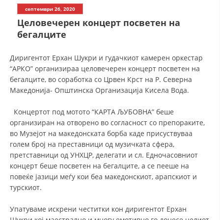
СТРУКТУРА НА ОРГАНИЗАЦИЈАТА
септември 26, 2020
Целовечерен концерт посветен на
КОНТАКТ ИНФОРМАЦИИ
бегалците
ЧЛЕНСТВО ВО ПРОФЕСИОНАЛНИ ТЕЛА
Диригентот Ерхан Шукри и гудачкиот камерен оркестар
“АРКО” организираа целовечерен концерт посветен на
бегалците, во соработка со Црвен Крст на Р. Северна
ЗАКОН ЗА ЦКРМ
Македонија- Општинска Организација Кисела Вода.
СТАТУТ НА ЦКРМ
Концертот под мотото “КАРТА ЉУБОВНА” беше
организиран на отворено во согласност со препораките,
во Музејот на македонската борба каде присуствуваа
голем број на преставници од музичката сфера,
претставници од УНХЦР, делегати и сл. Едночасовниот
ОРГАНИЗАЦИЈА И РАЗВОЈ
концерт беше посветен на бегалците, а се пееше на
повеќе јазици меѓу кои беа македонскиот, арапскиот и
РАКОВОДЕН ОДБОР
турскиот.
СОБРАНИЕ
Упатуваме искрени честитки кон диригентот Ерхан
СТРУКТУРА И ОРГАНИЗАЦИОНА ПОСТАВЕНОСТ
Шукри кој маестрално и многу емотивно го донесе целиот