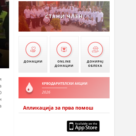
СТАНИ ЧЛЕН
ДОНАЦИИ
ONLINE
ДОНИРАЈ
ДОНАЦИИ
ОБЛЕКА
и
КРВОДАРИТЕЛСКИ АКЦИИ
а
2026
0
н
а
Апликација за прва помош