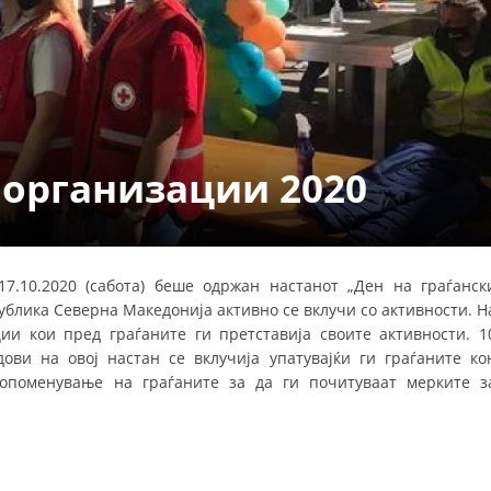
СТРУКТУРА НА ОРГАНИЗАЦИЈАТА
КОНТАКТ ИНФОРМАЦИИ
ЧЛЕНСТВО ВО ПРОФЕСИОНАЛНИ ТЕЛА
 организации 2020
ЗАКОН ЗА ЦКРМ
СТАТУТ НА ЦКРМ
 17.10.2020 (сабота) беше одржан настанот „Ден на граѓанск
ублика Северна Македонија активно се вклучи со активности. Н
ии кои пред граѓаните ги претставија своите активности. 1
ви на овој настан се вклучија упатувајќи ги граѓаните ко
ОРГАНИЗАЦИЈА И РАЗВОЈ
 опоменување на граѓаните за да ги почитуваат мерките з
РАКОВОДЕН ОДБОР
СОБРАНИЕ
СТРУКТУРА И ОРГАНИЗАЦИОНА ПОСТАВЕНОСТ