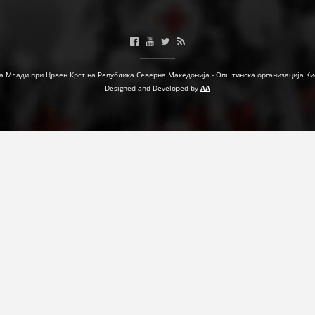
МЕЃУНАРОДНА СОРАБОТКА
ДОГОВОРИ
а Млади при Црвен Крст на Република Северна Македонија - Општинска организација Ки
ЗНАЧЕЊЕ НА СЛУЖБАТА ЗА БАРАЊЕ
Designed and Developed by
AA
ФОРМУЛАРИ ЗА БАРАЊА
ЗДРАВСТВЕНО ПРЕВЕНТИВНА ДЕЈНОСТ
ПРВА ПОМОШ
КРВОДАРИТЕЛСТВО
ИНФОРМАЦИИ ЗА БОЛЕСТИ
МЕНАЏМЕНТ НА ВОЛОНТЕРИ
ЗА НАС