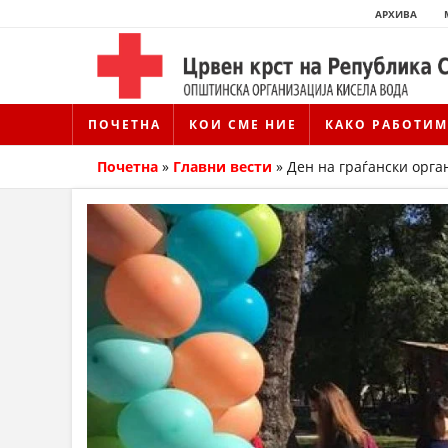
АРХИВА
ПОЧЕТНА
КОИ СМЕ НИЕ
КАКО РАБОТИМ
Почетна
»
Главни вести
»
Ден на граѓански орга