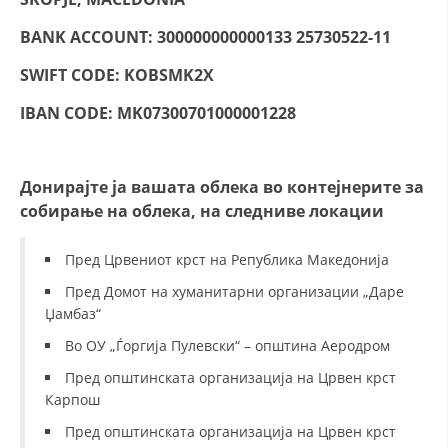
ДИСЕМИНАЦИЈА
BANK ACCOUNT: 300000000000133 25730522-11
MЕЃУНАРОДНО ХУМАНИТАРНО ПРАВО
SWIFT CODE: KOBSMK2X
ПРОМОЦИЈА НА ХУМАНИ ВРЕДНОСТИ
IBAN CODE: MK07300701000001228
УПОТРЕБА И ЗАШТИТА НА АМБЛЕМОТ
СОЦИЈАЛНО ХУМАНИТАРНА ДЕЈНОСТ
Донирајте ја вашата облека во контејнерите за
собирање на облека, на следниве локации
КАКО ДА ДОНИРАТЕ
ПОДГОТВЕНОСТ И ДЕЈСТВО ПРИ КАТАСТРОФИ
Пред Црвениот крст на Република Македонија
Пред Домот на хуманитарни организации „Даре
ТИМОВИ НА ООЦК
Џамбаз“
СПАСИТЕЛНА СТАНИЦА ВОДНО
Во ОУ „Ѓоргија Пулевски“ – општина Аеродром
ПРОЕКТИ – ПОДГОТВЕНОСТ И ДЕЈСТВУВАЊЕ ПРИ КАТАСТРОФИ
Пред општинската организација на Црвен крст
Карпош
ОДНОСИ СО ЈАВНОСТ
Пред општинската организација на Црвен крст
ИСТРАЖУВАЊЕ НА ЈАВНО МИСЛЕЊЕ