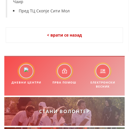
Чаир
МЕЃУНАРОДНА СОРАБОТКА
Пред ТЦ Скопје Сити Мол
ДОГОВОРИ
ЗНАЧЕЊЕ НА СЛУЖБАТА ЗА БАРАЊЕ
< врати се назад
ФОРМУЛАРИ ЗА БАРАЊА
ЗДРАВСТВЕНО ПРЕВЕНТИВНА ДЕЈНОСТ
ПРВА ПОМОШ
КРВОДАРИТЕЛСТВО
ДНЕВНИ ЦЕНТРИ
ПРВА ПОМОШ
ЕЛЕКТРОНСКИ
ИНФОРМАЦИИ ЗА БОЛЕСТИ
ВЕСНИК
МЕНАЏМЕНТ НА ВОЛОНТЕРИ
СТАНИ ВОЛОНТЕР
ЗА НАС