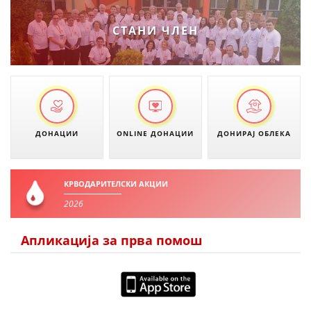
ДЕЈСТВУВАЊЕ
СТАНИ ЧЛЕН
ПРИРАЧНИЦИ
СТРАТЕГИИ
ДОНАЦИИ
ONLINE ДОНАЦИИ
ДОНИРАЈ ОБЛЕКА
ЕДУКАТИВНО ИНФОРМАТИВНИ МАТЕРИЈАЛИ
БРОШУРИ
КРВОДАРИТЕЛСКИ АКЦИИ
ПОСТЕРИ
2026
ПРЕЗЕНТАЦИИ
Апликација за прва помош