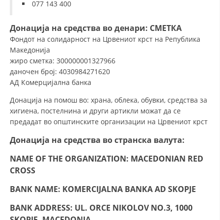
СТРУКТУРА НА ОРГАНИЗАЦИЈАТА
077 143 400
КОНТАКТ ИНФОРМАЦИИ
Донација на средства
во денари
: СМЕТКА
Фондот на солидарност на Црвениот крст на Република
ЧЛЕНСТВО ВО ПРОФЕСИОНАЛНИ ТЕЛА
Македонија
жиро сметка: 300000001327966
даночен број: 4030984271620
ЗАКОН ЗА ЦКРМ
АД Комерцијална банка
Донација на помош во: храна, облека, обувки, средства за
СТАТУТ НА ЦКРМ
хигиена, постелнина и други артикли можат да се
предадат во општинските организации на Црвениот крст
Донација на средства
во странска валута:
NAME OF THE ORGANIZATION: MACEDONIAN RED
ОРГАНИЗАЦИЈА И РАЗВОЈ
CROSS
РАКОВОДЕН ОДБОР
BANK NAME: KOMERCIJALNA BANKA AD SKOPJE
СОБРАНИЕ
BANK ADDRESS: UL. ORCE NIKOLOV NO.3, 1000
СТРУКТУРА И ОРГАНИЗАЦИОНА ПОСТАВЕНОСТ
SKOPJE, MACEDONIA