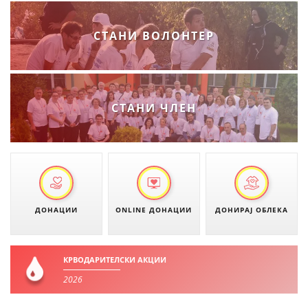
ДИСЕМИНАЦИЈА
СТАНИ ВОЛОНТЕР
MЕЃУНАРОДНО ХУМАНИТАРНО ПРАВО
ПРОМОЦИЈА НА ХУМАНИ ВРЕДНОСТИ
УПОТРЕБА И ЗАШТИТА НА АМБЛЕМОТ
СТАНИ ЧЛЕН
СОЦИЈАЛНО ХУМАНИТАРНА ДЕЈНОСТ
КАКО ДА ДОНИРАТЕ
ПОДГОТВЕНОСТ И ДЕЈСТВО ПРИ КАТАСТРОФИ
ТИМОВИ НА ООЦК
ДОНАЦИИ
ONLINE ДОНАЦИИ
ДОНИРАЈ ОБЛЕКА
СПАСИТЕЛНА СТАНИЦА ВОДНО
ПРОЕКТИ – ПОДГОТВЕНОСТ И ДЕЈСТВУВАЊЕ ПРИ КАТАСТРОФИ
КРВОДАРИТЕЛСКИ АКЦИИ
ОДНОСИ СО ЈАВНОСТ
2026
ИСТРАЖУВАЊЕ НА ЈАВНО МИСЛЕЊЕ