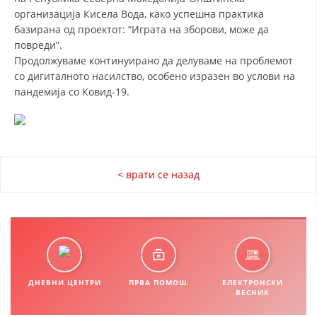
СТРУКТУРА НА ОРГАНИЗАЦИЈАТА
организација Кисела Вода, како успешна практика
базирана од проектот: “Играта на зборови, може да
КОНТАКТ ИНФОРМАЦИИ
повреди”.
ЧЛЕНСТВО ВО ПРОФЕСИОНАЛНИ ТЕЛА
Продолжуваме континуирано да делуваме на проблемот
со дигиталното насилство, особено изразен во услови на
пандемија со Ковид-19.
ЗАКОН ЗА ЦКРМ
СТАТУТ НА ЦКРМ
< врати се назад
ОРГАНИЗАЦИЈА И РАЗВОЈ
РАКОВОДЕН ОДБОР
ДНЕВНИ ЦЕНТРИ
ПРВА ПОМОШ
ЕЛЕКТРОНСКИ
СОБРАНИЕ
ВЕСНИК
СТРУКТУРА И ОРГАНИЗАЦИОНА ПОСТАВЕНОСТ