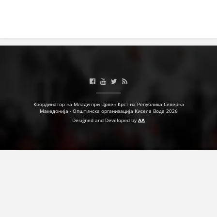
ДЕЈСТВУВАЊЕ
ПРИРАЧНИЦИ
СТРАТЕГИИ
ЕДУКАТИВНО ИНФОРМАТИВНИ МАТЕРИЈАЛИ
Координатор на Млади при Црвен Крст на Република Северна
Македонија - Општинска организација Кисела Вода 2026
БРОШУРИ
Designed and Developed by
AA
ПОСТЕРИ
ПРЕЗЕНТАЦИИ