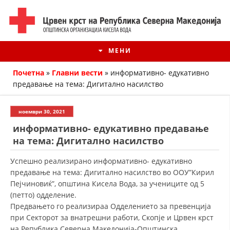
МЕНИ
Почетна
»
Главни вести
»
информативно- едукативно
предавање на тема: Дигитално насилство
ноември 30, 2021
информативно- едукативно предавање
на тема: Дигитално насилство
Успешно реализирано информативно- едукативно
предавање на тема: Дигитално насилство во ООУ”Кирил
Пејчиновиќ”, општина Кисела Вода, за учениците од 5
ИСТОРИЈАТ НА ЦКРМ
(петто) одделение.
Предвањето го реализираа Одделението за превенција
ИСТОРИЈАТ НА ДВИЖЕЊЕТО
при Секторот за внатрешни работи, Скопје и Црвен крст
на Република Северна Македонија-Општинска