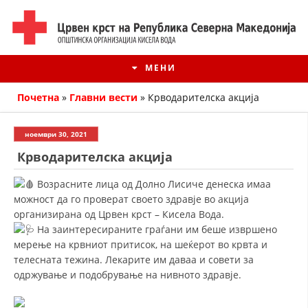
МЕНИ
Почетна
»
Главни вести
»
Крводарителска акција
ноември 30, 2021
Крводарителска акција
Возрасните лица од Долно Лисиче денеска имаа
можност да го проверат своето здравје во акција
организирана од Црвен крст – Кисела Вода.
На заинтересираните граѓани им беше извршено
мерење на крвниот притисок, на шеќерот во крвта и
ИСТОРИЈАТ НА ЦКРМ
телесната тежина. Лекарите им даваа и совети за
одржување и подобрување на нивното здравје.
ИСТОРИЈАТ НА ДВИЖЕЊЕТО