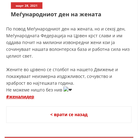
СТРУКТУРА НА ОРГАНИЗАЦИЈАТА
март 28, 2021
Меѓународниот ден на жената
КОНТАКТ ИНФОРМАЦИИ
ЧЛЕНСТВО ВО ПРОФЕСИОНАЛНИ ТЕЛА
По повод Меѓународниот ден на жената, но и секој ден,
Меѓународната Федерација на Црвен крст слави и им
оддава почит на милиони извонредни жени кои ја
сочинуваат нашата волонтерска база и работна сила низ
ЗАКОН ЗА ЦКРМ
целиот свет.
СТАТУТ НА ЦКРМ
Жените во црвено се столбот на нашето Движење и
покажуваат неизмерна издржливост, сочувство и
храброст во најтешката година.
Не можеме ништо без нив
#женалидер
ОРГАНИЗАЦИЈА И РАЗВОЈ
РАКОВОДЕН ОДБОР
< врати се назад
СОБРАНИЕ
СТРУКТУРА И ОРГАНИЗАЦИОНА ПОСТАВЕНОСТ