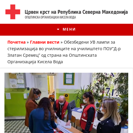
МЕНИ
Почетна
»
Главни вести
»
Обезбедени УВ лампи за
стерилизација во училниците на училиштето ПОУ”Д-р
Златан Сремец” од страна на Општинската
Организација Кисела Вода
ИСТОРИЈАТ НА ЦКРМ
ИСТОРИЈАТ НА ДВИЖЕЊЕТО