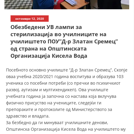
СТРУКТУРА НА ОРГАНИЗАЦИЈАТА
КОНТАКТ ИНФОРМАЦИИ
октомври 12, 2020
ЧЛЕНСТВО ВО ПРОФЕСИОНАЛНИ ТЕЛА
Обезбедени УВ лампи за
стерилизација во училниците на
училиштето ПОУ”Д-р Златан Сремец”
од страна на Општинската
ЗАКОН ЗА ЦКРМ
Организација Кисела Вода
СТАТУТ НА ЦКРМ
Посебното основно училиште “Д-р Златан Сремец”, Скопје
оваа учебна 2020/2021 година воспитува и образува 103
ученика со посебни потреби (со пречки во психичкиот
развој, аутизам и мултихендикеп). Ова училиште
учебната година ја започна со настава која вклучува
ОРГАНИЗАЦИЈА И РАЗВОЈ
физичко присуство на учениците, следејќи ги
препораките и протоколите од Министерството за
РАКОВОДЕН ОДБОР
здравство и владата.
СОБРАНИЕ
За безбедно да ги минуваат училишните денови,
Општинска Организација Кисела Вода на училиштето му
СТРУКТУРА И ОРГАНИЗАЦИОНА ПОСТАВЕНОСТ