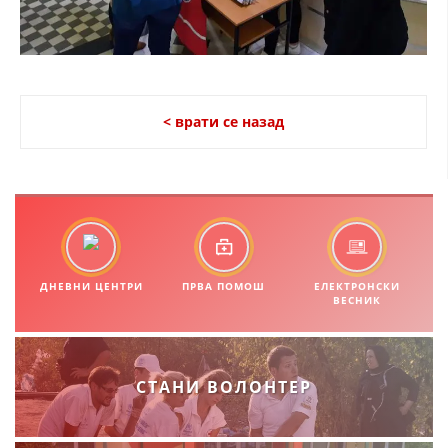
МЕЃУНАРОДНА СОРАБОТКА
ДОГОВОРИ
ЗНАЧЕЊЕ НА СЛУЖБАТА ЗА БАРАЊЕ
< врати се назад
ФОРМУЛАРИ ЗА БАРАЊА
ЗДРАВСТВЕНО ПРЕВЕНТИВНА ДЕЈНОСТ
ПРВА ПОМОШ
КРВОДАРИТЕЛСТВО
ДНЕВНИ ЦЕНТРИ
ПРВА ПОМОШ
ЕЛЕКТРОНСКИ
ИНФОРМАЦИИ ЗА БОЛЕСТИ
ВЕСНИК
МЕНАЏМЕНТ НА ВОЛОНТЕРИ
СТАНИ ВОЛОНТЕР
ЗА НАС