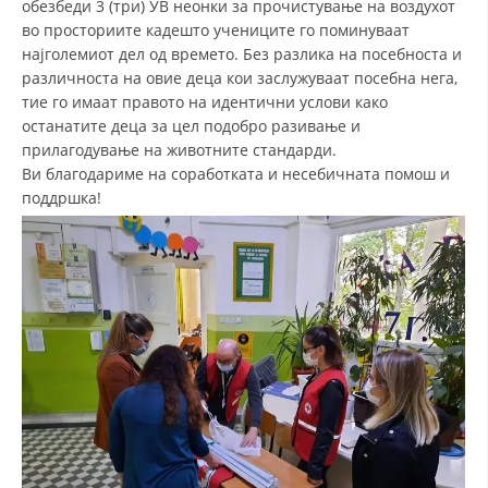
обезбеди 3 (три) УВ неонки за прочистување на воздухот
во просториите кадешто учениците го поминуваат
ДИСЕМИНАЦИЈА
најголемиот дел од времето. Без разлика на посебноста и
MЕЃУНАРОДНО ХУМАНИТАРНО ПРАВО
различноста на овие деца кои заслужуваат посебна нега,
тие го имаат правото на идентични услови како
ПРОМОЦИЈА НА ХУМАНИ ВРЕДНОСТИ
останатите деца за цел подобро разивање и
прилагодување на животните стандарди.
УПОТРЕБА И ЗАШТИТА НА АМБЛЕМОТ
Ви благодариме на соработката и несебичната помош и
СОЦИЈАЛНО ХУМАНИТАРНА ДЕЈНОСТ
поддршка!
КАКО ДА ДОНИРАТЕ
ПОДГОТВЕНОСТ И ДЕЈСТВО ПРИ КАТАСТРОФИ
ТИМОВИ НА ООЦК
СПАСИТЕЛНА СТАНИЦА ВОДНО
ПРОЕКТИ – ПОДГОТВЕНОСТ И ДЕЈСТВУВАЊЕ ПРИ КАТАСТРОФИ
ОДНОСИ СО ЈАВНОСТ
ИСТРАЖУВАЊЕ НА ЈАВНО МИСЛЕЊЕ