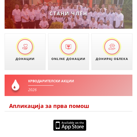
ДЕЈСТВУВАЊЕ
СТАНИ ЧЛЕН
ПРИРАЧНИЦИ
СТРАТЕГИИ
ДОНАЦИИ
ONLINE ДОНАЦИИ
ДОНИРАЈ ОБЛЕКА
ЕДУКАТИВНО ИНФОРМАТИВНИ МАТЕРИЈАЛИ
БРОШУРИ
КРВОДАРИТЕЛСКИ АКЦИИ
ПОСТЕРИ
2026
ПРЕЗЕНТАЦИИ
Апликација за прва помош