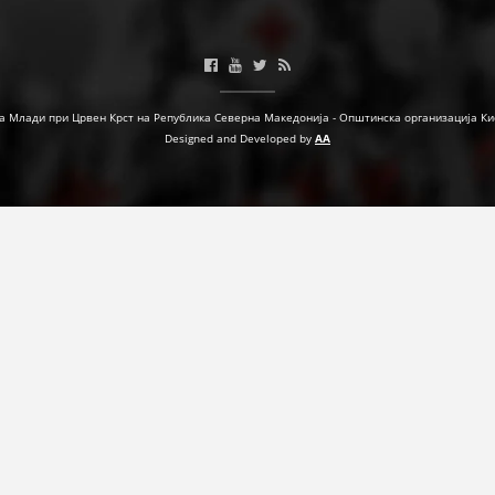
МЕЃУНАРОДНА СОРАБОТКА
ДОГОВОРИ
а Млади при Црвен Крст на Република Северна Македонија - Општинска организација Ки
ЗНАЧЕЊЕ НА СЛУЖБАТА ЗА БАРАЊЕ
Designed and Developed by
AA
ФОРМУЛАРИ ЗА БАРАЊА
ЗДРАВСТВЕНО ПРЕВЕНТИВНА ДЕЈНОСТ
ПРВА ПОМОШ
КРВОДАРИТЕЛСТВО
ИНФОРМАЦИИ ЗА БОЛЕСТИ
МЕНАЏМЕНТ НА ВОЛОНТЕРИ
ЗА НАС