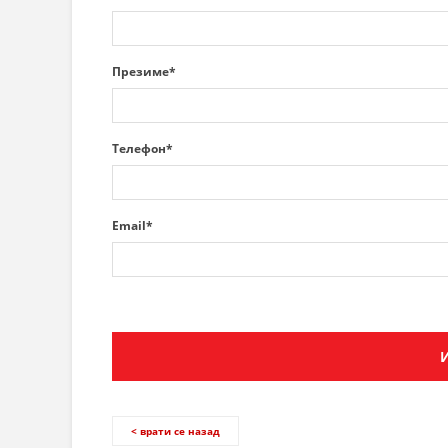
Презиме*
Телефон*
Email*
< врати се назад