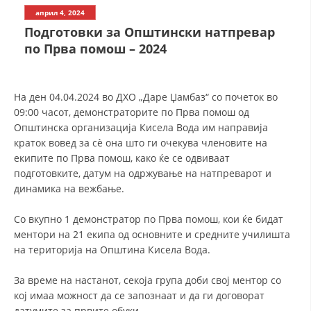
СТРУКТУРА НА ОРГАНИЗАЦИЈАТА
април 4, 2024
Подготовки за Општински натпревар
КОНТАКТ ИНФОРМАЦИИ
по Прва помош – 2024
ЧЛЕНСТВО ВО ПРОФЕСИОНАЛНИ ТЕЛА
На ден 04.04.2024 во ДХО „Даре Џамбаз“ со почеток во
09:00 часот, демонстраторите по Прва помош од
ЗАКОН ЗА ЦКРМ
Општинска организација Кисела Вода им направија
краток вовед за сѐ она што ги очекува членовите на
СТАТУТ НА ЦКРМ
екипите по Прва помош, како ќе се одвиваат
подготовките, датум на одржување на натпреварот и
динамика на вежбање.
Со вкупно 1 демонстратор по Прва помош, кои ќе бидат
ОРГАНИЗАЦИЈА И РАЗВОЈ
ментори на 21 екипа од основните и средните училишта
на територија на Општина Кисела Вода.
РАКОВОДЕН ОДБОР
За време на настанот, секоја група доби свој ментор со
СОБРАНИЕ
кој имаа можност да се запознаат и да ги договорат
СТРУКТУРА И ОРГАНИЗАЦИОНА ПОСТАВЕНОСТ
датумите за првите обуки.