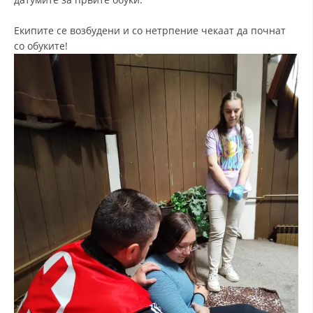
ДИСЕМИНАЦИЈА
Екипите се возбудени и со нетрпение чекаат да почнат
со обуките!
MЕЃУНАРОДНО ХУМАНИТАРНО ПРАВО
ПРОМОЦИЈА НА ХУМАНИ ВРЕДНОСТИ
УПОТРЕБА И ЗАШТИТА НА АМБЛЕМОТ
СОЦИЈАЛНО ХУМАНИТАРНА ДЕЈНОСТ
КАКО ДА ДОНИРАТЕ
ПОДГОТВЕНОСТ И ДЕЈСТВО ПРИ КАТАСТРОФИ
ТИМОВИ НА ООЦК
СПАСИТЕЛНА СТАНИЦА ВОДНО
ПРОЕКТИ – ПОДГОТВЕНОСТ И ДЕЈСТВУВАЊЕ ПРИ КАТАСТРОФИ
ОДНОСИ СО ЈАВНОСТ
ИСТРАЖУВАЊЕ НА ЈАВНО МИСЛЕЊЕ