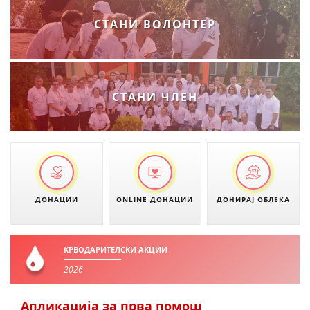
ДЕЈСТВУВАЊЕ
СТАНИ ВОЛОНТЕР
ПРИРАЧНИЦИ
СТАНИ ЧЛЕН
СТРАТЕГИИ
ЕДУКАТИВНО ИНФОРМАТИВНИ МАТЕРИЈАЛИ
БРОШУРИ
ПОСТЕРИ
ДОНАЦИИ
ONLINE ДОНАЦИИ
ДОНИРАЈ ОБЛЕКА
ПРЕЗЕНТАЦИИ
КРВОДАРИТЕЛСКИ АКЦИИ
2026
Апликација за прва помош