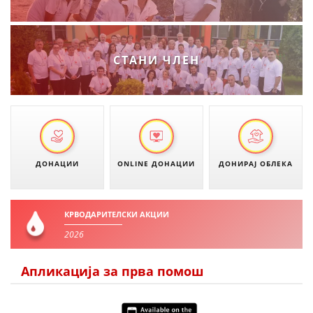
ДИСЕМИНАЦИЈА
MЕЃУНАРОДНО ХУМАНИТАРНО ПРАВО
СТАНИ ЧЛЕН
ПРОМОЦИЈА НА ХУМАНИ ВРЕДНОСТИ
УПОТРЕБА И ЗАШТИТА НА АМБЛЕМОТ
СОЦИЈАЛНО ХУМАНИТАРНА ДЕЈНОСТ
КАКО ДА ДОНИРАТЕ
ДОНАЦИИ
ONLINE ДОНАЦИИ
ДОНИРАЈ ОБЛЕКА
ПОДГОТВЕНОСТ И ДЕЈСТВО ПРИ КАТАСТРОФИ
ТИМОВИ НА ООЦК
КРВОДАРИТЕЛСКИ АКЦИИ
СПАСИТЕЛНА СТАНИЦА ВОДНО
2026
ПРОЕКТИ – ПОДГОТВЕНОСТ И ДЕЈСТВУВАЊЕ ПРИ КАТАСТРОФИ
Апликација за прва помош
ОДНОСИ СО ЈАВНОСТ
ИСТРАЖУВАЊЕ НА ЈАВНО МИСЛЕЊЕ