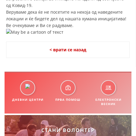
СТРУКТУРА НА ОРГАНИЗАЦИЈАТА
од Ковид-19.
Веруваме дека ќе не посетите на некоја од наведените
КОНТАКТ ИНФОРМАЦИИ
локации и ќе бидете дел од нашата хумана иницијатива!
Ве очекуваме и Ви се радуваме.
ЧЛЕНСТВО ВО ПРОФЕСИОНАЛНИ ТЕЛА
< врати се назад
ЗАКОН ЗА ЦКРМ
СТАТУТ НА ЦКРМ
ОРГАНИЗАЦИЈА И РАЗВОЈ
ДНЕВНИ ЦЕНТРИ
ПРВА ПОМОШ
ЕЛЕКТРОНСКИ
ВЕСНИК
РАКОВОДЕН ОДБОР
СОБРАНИЕ
СТАНИ ВОЛОНТЕР
СТРУКТУРА И ОРГАНИЗАЦИОНА ПОСТАВЕНОСТ