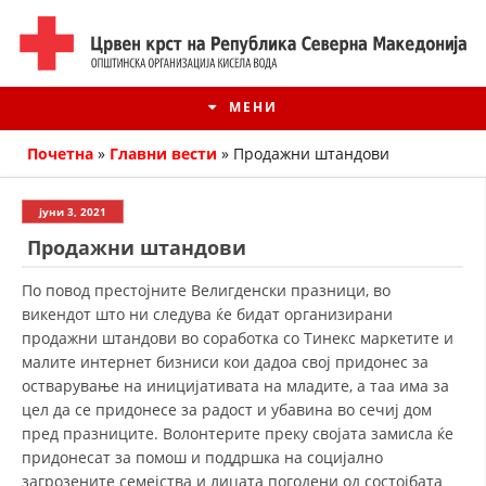
МЕНИ
Почетна
»
Главни вести
»
Продажни штандови
јуни 3, 2021
Продажни штандови
По повод престојните Велигденски празници, во
викендот што ни следува ќе бидат организирани
продажни штандови во соработка со Тинекс маркетите и
малите интернет бизниси кои дадоа свој придонес за
остварување на иницијативата на младите, а таа има за
ИСТОРИЈАТ НА ЦКРМ
цел да се придонесе за радост и убавина во сечиј дом
пред празниците. Волонтерите преку својата замисла ќе
ИСТОРИЈАТ НА ДВИЖЕЊЕТО
придонесат за помош и поддршка на социјално
загрозените семејства и лицата погодени од состојбата