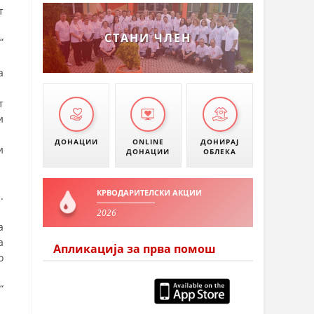
т
СТАНИ ЧЛЕН
“
а
т
и
ДОНАЦИИ
ONLINE
ДОНИРАЈ
и
ДОНАЦИИ
ОБЛЕКА
КРВОДАРИТЕЛСКИ АКЦИИ
.
2026
а
а
Апликација за прва помош
о
“