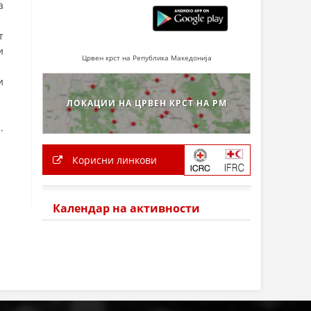
а
т
и
Црвен крст на Република Македонија
и
ЛОКАЦИИ НА ЦРВЕН КРСТ НА РМ
.
Корисни линкови
Календар на активности