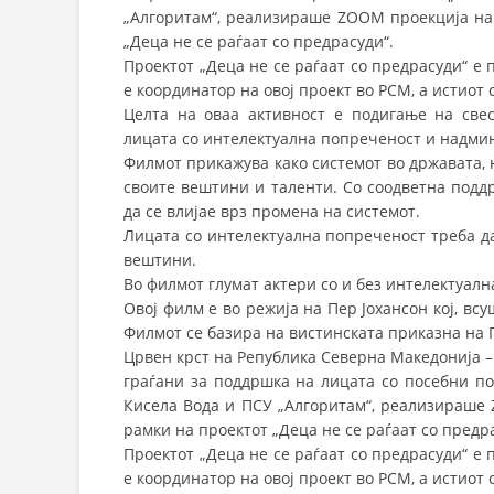
„Алгоритам“, реализираше ZOOM проекција на 
„Деца не се раѓаат со предрасуди“.
Проектот „Деца не се раѓаат со предрасуди“ е
е координатор на овој проект во РСМ, а истиот 
Целта на оваа активност е подигање на свес
лицата со интелектуална попреченост и надми
Филмот прикажува како системот во државата, 
своите вештини и таленти. Со соодветна подд
да се влијае врз промена на системот.
Лицата со интелектуална попреченост треба да
вештини.
Во филмот глумат актери со и без интелектуалн
Овој филм е во режија на Пер Јохансон кој, вс
Филмот се базира на вистинската приказна на 
Црвен крст на Република Северна Македонија –
граѓани за поддршка на лицата со посебни п
Кисела Вода и ПСУ „Алгоритам“, реализираше 
рамки на проектот „Деца не се раѓаат со предр
Проектот „Деца не се раѓаат со предрасуди“ е
е координатор на овој проект во РСМ, а истиот 