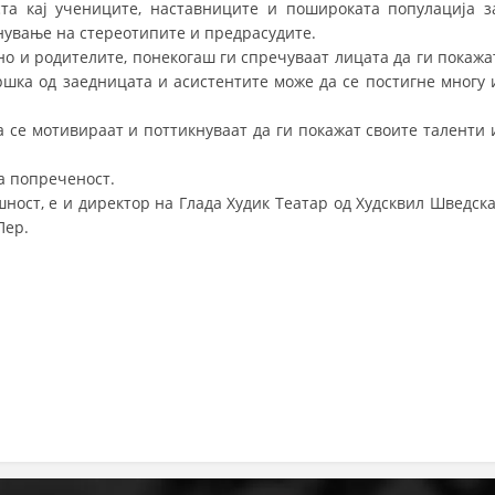
та кај учениците, наставниците и пошироката популација з
нување на стереотипите и предрасудите.
ДИСЕМИНАЦИЈА
но и родителите, понекогаш ги спречуваат лицата да ги покажа
MЕЃУНАРОДНО ХУМАНИТАРНО ПРАВО
ршка од заедницата и асистентите може да се постигне многу 
ПРОМОЦИЈА НА ХУМАНИ ВРЕДНОСТИ
 се мотивираат и поттикнуваат да ги покажат своите таленти 
УПОТРЕБА И ЗАШТИТА НА АМБЛЕМОТ
а попреченост.
СОЦИЈАЛНО ХУМАНИТАРНА ДЕЈНОСТ
ушност, е и директор на Глада Худик Театар од Худсквил Шведска
Пер.
КАКО ДА ДОНИРАТЕ
ПОДГОТВЕНОСТ И ДЕЈСТВО ПРИ КАТАСТРОФИ
ТИМОВИ НА ООЦК
СПАСИТЕЛНА СТАНИЦА ВОДНО
ПРОЕКТИ – ПОДГОТВЕНОСТ И ДЕЈСТВУВАЊЕ ПРИ КАТАСТРОФИ
ОДНОСИ СО ЈАВНОСТ
ИСТРАЖУВАЊЕ НА ЈАВНО МИСЛЕЊЕ