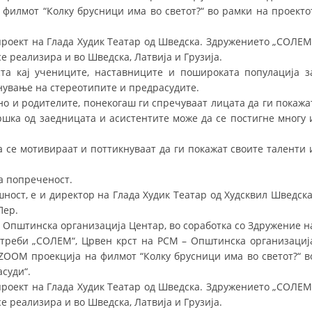
СТРУКТУРА НА ОРГАНИЗАЦИЈАТА
филмот “Колку брусници има во светот?“ во рамки на проекто
КОНТАКТ ИНФОРМАЦИИ
 проект на Глада Худик Театар од Шведска. Здружението „СОЛЕМ
се реализира и во Шведска, Латвија и Грузија.
ЧЛЕНСТВО ВО ПРОФЕСИОНАЛНИ ТЕЛА
та кај учениците, наставниците и пошироката популација з
нување на стереотипите и предрасудите.
но и родителите, понекогаш ги спречуваат лицата да ги покажа
ЗАКОН ЗА ЦКРМ
ршка од заедницата и асистентите може да се постигне многу 
СТАТУТ НА ЦКРМ
 се мотивираат и поттикнуваат да ги покажат своите таленти 
а попреченост.
ушност, е и директор на Глада Худик Театар од Худсквил Шведска
Пер.
 Општинска организација Центар, во соработка со Здружение н
ОРГАНИЗАЦИЈА И РАЗВОЈ
отреби „СОЛЕМ“, Црвен крст на РСМ – Општинска организациј
ZOOM проекција на филмот “Колку брусници има во светот?“ в
РАКОВОДЕН ОДБОР
асуди“.
СОБРАНИЕ
 проект на Глада Худик Театар од Шведска. Здружението „СОЛЕМ
се реализира и во Шведска, Латвија и Грузија.
СТРУКТУРА И ОРГАНИЗАЦИОНА ПОСТАВЕНОСТ