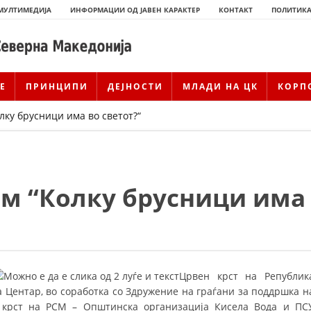
МУЛТИМЕДИЈА
ИНФОРМАЦИИ ОД ЈАВЕН КАРАКТЕР
КОНТАКТ
ПОЛИТИКА
Е
ПРИНЦИПИ
ДЕЈНОСТИ
МЛАДИ НА ЦК
КОРП
лку брусници има во светот?“
лм “Колку брусници има
ИСТОРИЈАТ НА ЦКРМ
Црвен крст на Републик
ИСТОРИЈАТ НА ДВИЖЕЊЕТО
 Центар, во соработка со Здружение на граѓани за поддршка н
 крст на РСМ – Општинска организација Кисела Вода и ПС