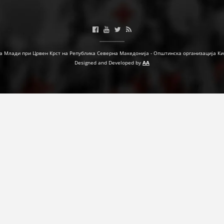
МЕЃУНАРОДНА СОРАБОТКА
ДОГОВОРИ
а Млади при Црвен Крст на Република Северна Македонија - Општинска организација Ки
ЗНАЧЕЊЕ НА СЛУЖБАТА ЗА БАРАЊЕ
Designed and Developed by
AA
ФОРМУЛАРИ ЗА БАРАЊА
ЗДРАВСТВЕНО ПРЕВЕНТИВНА ДЕЈНОСТ
ПРВА ПОМОШ
КРВОДАРИТЕЛСТВО
ИНФОРМАЦИИ ЗА БОЛЕСТИ
МЕНАЏМЕНТ НА ВОЛОНТЕРИ
ЗА НАС