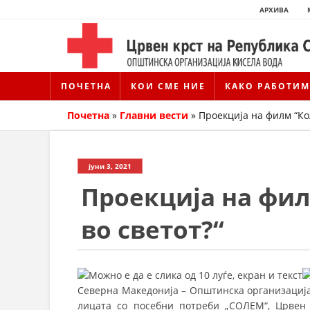
АРХИВА
ПОЧЕТНА
КОИ СМЕ НИЕ
КАКО РАБОТИМ
Почетна
»
Главни вести
»
Проекција на филм “Ко
јуни 3, 2021
Проекција на фи
во светот?“
Северна Македонија – Општинска организација
лицата со посебни потреби „СОЛЕМ“, Црвен