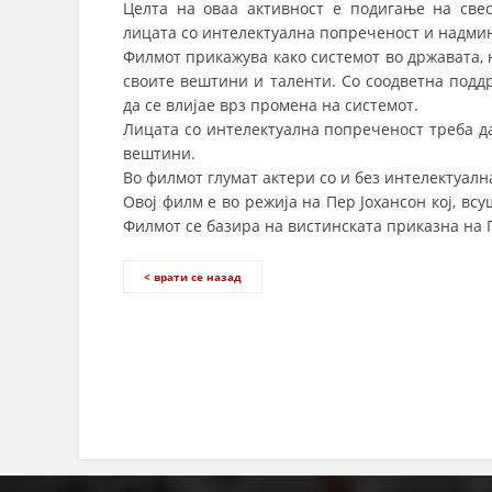
Целта на оваа активност е подигање на свес
лицата со интелектуална попреченост и надми
Филмот прикажува како системот во државата, 
своите вештини и таленти. Со соодветна подд
да се влијае врз промена на системот.
Лицата со интелектуална попреченост треба да
вештини.
Во филмот глумат актери со и без интелектуалн
Овој филм е во режија на Пер Јохансон кој, вс
Филмот се базира на вистинската приказна на 
< врати се назад