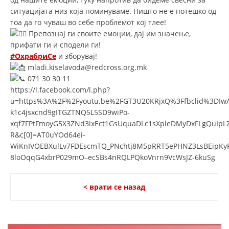
СТРУКТУРА НА ОРГАНИЗАЦИЈАТА
ситуацијата низ која поминуваме. Ништо не е потешко од
тоа да го чуваш во себе проблемот кој тлее!
КОНТАКТ ИНФОРМАЦИИ
Препознај ги своите емоции, дај им значење,
ЧЛЕНСТВО ВО ПРОФЕСИОНАЛНИ ТЕЛА
прифати ги и сподели ги!
#ОхрабриСе
и зборувај!
mladi.kiselavoda@redcross.org.mk
071 30 30 11
ЗАКОН ЗА ЦКРМ
https://l.facebook.com/l.php?
u=https%3A%2F%2Fyoutu.be%2FGT3U20KRjxQ%3Ffbclid%3DIw
СТАТУТ НА ЦКРМ
k1c4jsxcnd9gITGZTNQ5L5SD9wiPo-
xqf7FPtFmoyG5X3ZNd3ixEct1GsUquaDLc1sXpleDMyDxFLgQuIpLZ
R&c[0]=AT0uYOd64ei-
WiKnIVOEBXulLv7FDEscmTQ_PNchtj8M5pRRT5ePHNZ3LsBEipKyR1
8loOqqG4xbrP029mO–ecSBs4nRQLPQkoVnrn9VcWsJZ-6kuSg
ОРГАНИЗАЦИЈА И РАЗВОЈ
< врати се назад
РАКОВОДЕН ОДБОР
СОБРАНИЕ
СТРУКТУРА И ОРГАНИЗАЦИОНА ПОСТАВЕНОСТ