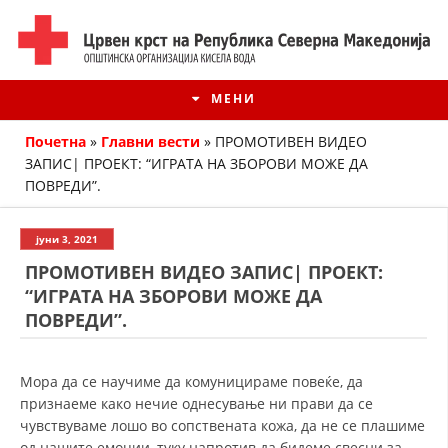
МЕНИ
Почетна
»
Главни вести
»
ПРОМОТИВЕН ВИДЕО
ЗАПИС| ПРОЕКТ: “ИГРАТА НА ЗБОРОВИ МОЖЕ ДА
ПОВРЕДИ”.
јуни 3, 2021
ПРОМОТИВЕН ВИДЕО ЗАПИС| ПРОЕКТ:
“ИГРАТА НА ЗБОРОВИ МОЖЕ ДА
ПОВРЕДИ”.
ИСТОРИЈАТ НА ЦКРМ
Мора да се научиме да комуницираме повеќе, да
признаеме како нечие однесување ни прави да се
ИСТОРИЈАТ НА ДВИЖЕЊЕТО
чувствуваме лошо во сопствената кожа, да не се плашиме
од нашите емоции, туку напротив да бидеме свесни за