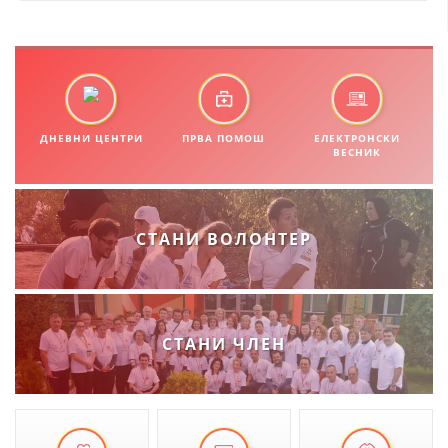
ДИСЕМИНАЦИЈА
MЕЃУНАРОДНО ХУМАНИТАРНО ПРАВО
ПРОМОЦИЈА НА ХУМАНИ ВРЕДНОСТИ
ДНЕВНИ ЦЕНТРИ
УПОТРЕБА И ЗАШТИТА НА АМБЛЕМОТ
ПРВА ПОМОШ
ЕЛЕКТРОНСКИ
ВЕСНИК
СОЦИЈАЛНО ХУМАНИТАРНА ДЕЈНОСТ
КАКО ДА ДОНИРАТЕ
СТАНИ ВОЛОНТЕР
ПОДГОТВЕНОСТ И ДЕЈСТВО ПРИ КАТАСТРОФИ
ТИМОВИ НА ООЦК
СПАСИТЕЛНА СТАНИЦА ВОДНО
СТАНИ ЧЛЕН
ПРОЕКТИ – ПОДГОТВЕНОСТ И ДЕЈСТВУВАЊЕ ПРИ КАТАСТРОФИ
ОДНОСИ СО ЈАВНОСТ
ИСТРАЖУВАЊЕ НА ЈАВНО МИСЛЕЊЕ