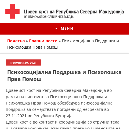
МЕНИ
Почетна
»
Главни вести
»
Психосоцијална Поддршка и
Психолошка Прва Помош
ноември 30, 2021
Психосоцијална Поддршка и Психолошка
Прва Помош
Црвениот крст на Република Северна Македонија во
рамки на системот за Психосоцијална Поддршка и
Психолошка Прва Помош обезбедува психосоцијална
ИСТОРИЈАТ НА ЦКРМ
поддршка за семејствата погодени од несреќата во
23.11.2021 во Република Бугарија.
ИСТОРИЈАТ НА ДВИЖЕЊЕТО
Црвен крст е во контакт и координација со стручни тела
и и отвара комуникациски канал преку кои членовите на