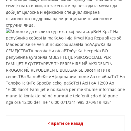
СТРУКТУРА НА ОРГАНИЗАЦИЈАТА
семејствата и лицата засегнати од незгодата можат да
добијат целосна и ефикасна специјализирана
КОНТАКТ ИНФОРМАЦИИ
психолошка поддршка од лиценцирани психолози и
ЧЛЕНСТВО ВО ПРОФЕСИОНАЛНИ ТЕЛА
стручни лица.
ЗАКОН ЗА ЦКРМ
СТАТУТ НА ЦКРМ
ОРГАНИЗАЦИЈА И РАЗВОЈ
РАКОВОДЕН ОДБОР
СОБРАНИЕ
< врати се назад
СТРУКТУРА И ОРГАНИЗАЦИОНА ПОСТАВЕНОСТ