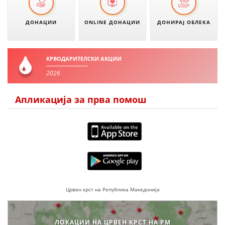
МЕЃУНАРОДНА СОРАБОТКА
ДОНАЦИИ
ONLINE ДОНАЦИИ
ДОНИРАЈ ОБЛЕКА
ДОГОВОРИ
ЗНАЧЕЊЕ НА СЛУЖБАТА ЗА БАРАЊЕ
КРВОДАРИТЕЛСКИ АКЦИИ
2026
ФОРМУЛАРИ ЗА БАРАЊА
ЗДРАВСТВЕНО ПРЕВЕНТИВНА ДЕЈНОСТ
Апликација за прва помош
ПРВА ПОМОШ
КРВОДАРИТЕЛСТВО
ИНФОРМАЦИИ ЗА БОЛЕСТИ
МЕНАЏМЕНТ НА ВОЛОНТЕРИ
Црвен крст на Република Македонија
ЗА НАС
ЛОКАЦИИ НА ЦРВЕН КРСТ НА РМ