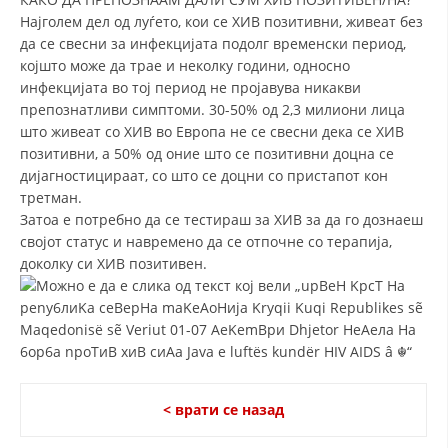
Најголем дел од луѓето, кои се ХИВ позитивни, живеат без
МЕЃУНАРОДНА СОРАБОТКА
да се свесни за инфекцијата подолг временски период,
којшто може да трае и неколку години, односно
ДОГОВОРИ
инфекцијата во тој период не пројавува никакви
препознатливи симптоми. 30-50% од 2,3 милиони лица
ЗНАЧЕЊЕ НА СЛУЖБАТА ЗА БАРАЊЕ
што живеат со ХИВ во Европа не се свесни дека се ХИВ
ФОРМУЛАРИ ЗА БАРАЊА
позитивни, а 50% од оние што се позитивни доцна се
дијагностицираат, со што се доцни со пристапот кон
ЗДРАВСТВЕНО ПРЕВЕНТИВНА ДЕЈНОСТ
третман.
Затоа е потребно да се тестираш за ХИВ за да го дознаеш
ПРВА ПОМОШ
својот статус и навремено да се отпочне со терапија,
КРВОДАРИТЕЛСТВО
доколку си ХИВ позитивен.
ИНФОРМАЦИИ ЗА БОЛЕСТИ
МЕНАЏМЕНТ НА ВОЛОНТЕРИ
< врати се назад
ЗА НАС