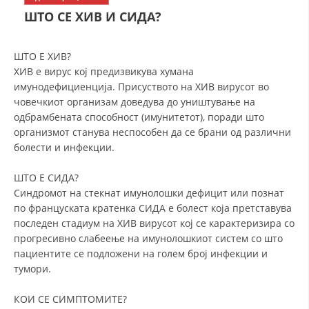
СТРУКТУРА НА ОРГАНИЗАЦИЈАТА
ШТО СЕ ХИВ И СИДА?
КОНТАКТ ИНФОРМАЦИИ
ШТО Е ХИВ?
ЧЛЕНСТВО ВО ПРОФЕСИОНАЛНИ ТЕЛА
ohio state jersey
College Football Jerseys
ohio state
ХИВ е вирус кој предизвикува хумана
jersey
ohio state jersey
Iowa State Football
имунодефициенција. Присуството на ХИВ вирусот во
Uniforms
micah parsons jersey
custom made
човечкиот организам доведува до уништување на
football jerseys
Florida state seminars jerseys
Ohio
ЗАКОН ЗА ЦКРМ
одбрамбената способност (имунитетот), поради што
State Team Jersey
College Football Jerseys
OSU
организмот станува неспособен да се брани од различни
СТАТУТ НА ЦКРМ
Jerseys
болести и инфекции.
micah parsons jersey
custom made
football jerseys
micah parsons jersey
49ers jersey
ШТО Е СИДА?
Синдромот на стекнат имунолошки дефицит или познат
по француската кратенка СИДА е болест која претставува
последен стадиум на ХИВ вирусот кој се карактеризира со
ОРГАНИЗАЦИЈА И РАЗВОЈ
прогресивно слабеење на имунолошкиот систем со што
пациентите се подложени на голем број инфекции и
РАКОВОДЕН ОДБОР
тумори.
СОБРАНИЕ
КОИ СЕ СИМПТОМИТЕ?
СТРУКТУРА И ОРГАНИЗАЦИОНА ПОСТАВЕНОСТ