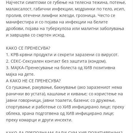
Најчести симптоми се губење на телесна тежина, потење,
малаксалост, габични инфекции, модринки по тело, исип,
ДИСЕМИНАЦИЈА
пролив, отечени лимфни жлезди, грозница. Често се
MЕЃУНАРОДНО ХУМАНИТАРНО ПРАВО
манифестира и со појава на инфекции на белите
дробови, појава на туберкулоза или малигни заболувања
ПРОМОЦИЈА НА ХУМАНИ ВРЕДНОСТИ
и завршува со смртен исход.
УПОТРЕБА И ЗАШТИТА НА АМБЛЕМОТ
КАКО СЕ ПРЕНЕСУВА?
СОЦИЈАЛНО ХУМАНИТАРНА ДЕЈНОСТ
1. КРВ-крвни продукти и секрети заразени со вирусот.
2. СЕКС-Сексуален контакт без заштита (кондом).
КАКО ДА ДОНИРАТЕ
3. МАЈКА-Пренесување на болеста од ХИВ позитивна
мајка на дете.
ПОДГОТВЕНОСТ И ДЕЈСТВО ПРИ КАТАСТРОФИ
А КАКО НЕ СЕ ПРЕНЕСУВА?
Со гушкање, ракување, бакнување (ако заразениот нема
ТИМОВИ НА ООЦК
ранички во устата), кашлање и кивање; со користење на
СПАСИТЕЛНА СТАНИЦА ВОДНО
јавни говорници, јавни тоалети, базени; со дружење,
спортување и работење со ХИВ инфицирано лице; преку
ПРОЕКТИ – ПОДГОТВЕНОСТ И ДЕЈСТВУВАЊЕ ПРИ КАТАСТРОФИ
облека, храна подготвена од ХИВ инфицирано лице;
преку комарци и други инсекти.
ОДНОСИ СО ЈАВНОСТ
ИСТРАЖУВАЊЕ НА ЈАВНО МИСЛЕЊЕ
КАКО ДА ПРЕПОЗНААМ ДАЛИ СУМ ХИВ ПОЗИТИВЕН/НА?