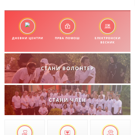
ДЕЈСТВУВАЊЕ
ДНЕВНИ ЦЕНТРИ
ПРВА ПОМОШ
ЕЛЕКТРОНСКИ
ПРИРАЧНИЦИ
ВЕСНИК
СТРАТЕГИИ
ЕДУКАТИВНО ИНФОРМАТИВНИ МАТЕРИЈАЛИ
СТАНИ ВОЛОНТЕР
БРОШУРИ
ПОСТЕРИ
ПРЕЗЕНТАЦИИ
СТАНИ ЧЛЕН