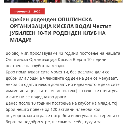
СТРУКТУРА НА ОРГАНИЗАЦИЈАТА
ноември 21, 2020
КОНТАКТ ИНФОРМАЦИИ
Среќен роденден ОПШТИНСКА
ЧЛЕНСТВО ВО ПРОФЕСИОНАЛНИ ТЕЛА
ОРГАНИЗАЦИЈА КИСЕЛА ВОДА! Честит
ЈУБИЛЕЕН 10-ТИ РОДЕНДЕН КЛУБ НА
МЛАДИ!
ЗАКОН ЗА ЦКРМ
Во овој миг, прославуваме 43 години постоење на нашата
СТАТУТ НА ЦКРМ
Општинска Организација Кисела Вода и 10 години
постоење на клубот на млади.
Брзо поминуваат сите моменти, без разлика дали се
добри или лоши, а членовите од ден на ден се менуваат,
некои си одат, а некои доаѓаат, но најважното е дека сите
имаме иста цел, сите сме исти, секој со секој се почитува
ОРГАНИЗАЦИЈА И РАЗВОЈ
и сите ни се подеднакво драги.
Денес после 10 години постоење на клубот на млади, тој
РАКОВОДЕН ОДБОР
брои нешто повеќе од 120 активни членови кои
СОБРАНИЕ
неуморно, кога и да се потребни излегуваат на терен и се
борат за подобро утре, не само за себе, туку и за
СТРУКТУРА И ОРГАНИЗАЦИОНА ПОСТАВЕНОСТ