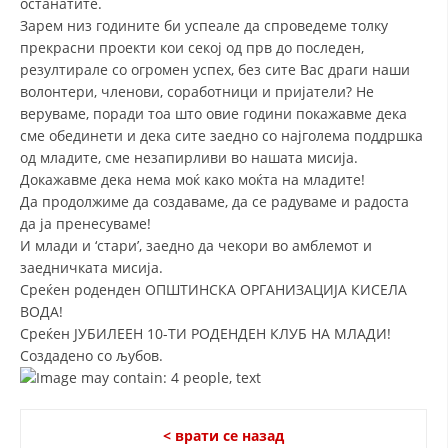
останатите.
Зарем низ годините би успеале да спроведеме толку
ДИСЕМИНАЦИЈА
прекрасни проекти кои секој од прв до последен,
MЕЃУНАРОДНО ХУМАНИТАРНО ПРАВО
резултирале со огромен успех, без сите Вас драги наши
волонтери, членови, соработници и пријатели? Не
ПРОМОЦИЈА НА ХУМАНИ ВРЕДНОСТИ
веруваме, поради тоа што овие години покажавме дека
сме обединети и дека сите заедно со најголема поддршка
УПОТРЕБА И ЗАШТИТА НА АМБЛЕМОТ
од младите, сме незапирливи во нашата мисија.
СОЦИЈАЛНО ХУМАНИТАРНА ДЕЈНОСТ
Докажавме дека нема моќ како моќта на младите!
Да продолжиме да создаваме, да се радуваме и радоста
КАКО ДА ДОНИРАТЕ
да ја пренесуваме!
И млади и ‘стари’, заедно да чекори во амблемот и
ПОДГОТВЕНОСТ И ДЕЈСТВО ПРИ КАТАСТРОФИ
заедничката мисија.
Среќен роденден ОПШТИНСКА ОРГАНИЗАЦИЈА КИСЕЛА
ТИМОВИ НА ООЦК
ВОДА!
СПАСИТЕЛНА СТАНИЦА ВОДНО
Среќен ЈУБИЛЕЕН 10-ТИ РОДЕНДЕН КЛУБ НА МЛАДИ!
Создадено со љубов.
ПРОЕКТИ – ПОДГОТВЕНОСТ И ДЕЈСТВУВАЊЕ ПРИ КАТАСТРОФИ
ОДНОСИ СО ЈАВНОСТ
< врати се назад
ИСТРАЖУВАЊЕ НА ЈАВНО МИСЛЕЊЕ