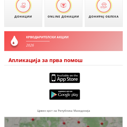
ДЕЈСТВУВАЊЕ
ДОНАЦИИ
ONLINE ДОНАЦИИ
ДОНИРАЈ ОБЛЕКА
КРВОДАРИТЕЛСКИ АКЦИИ
ПРИРАЧНИЦИ
2026
СТРАТЕГИИ
Апликација за прва помош
ЕДУКАТИВНО ИНФОРМАТИВНИ МАТЕРИЈАЛИ
БРОШУРИ
ПОСТЕРИ
ПРЕЗЕНТАЦИИ
Црвен крст на Република Македонија