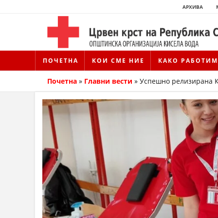
АРХИВА
ПОЧЕТНА
КОИ СМЕ НИЕ
КАКО РАБОТИМ
Почетна
»
Главни вести
»
Успешно релизирана Кр