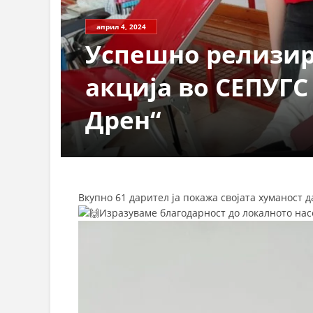
април 4, 2024
Успешно релизир
акција во СЕПУГС
Дрен“
Вкупно 61 дарител ја покажа својата хуманост д
Изразуваме благодарност до локалното насе