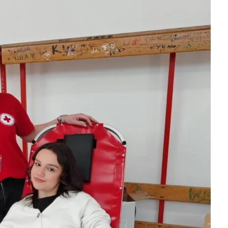
ДИСЕМИНАЦИЈА
MЕЃУНАРОДНО ХУМАНИТАРНО ПРАВО
ПРОМОЦИЈА НА ХУМАНИ ВРЕДНОСТИ
УПОТРЕБА И ЗАШТИТА НА АМБЛЕМОТ
СОЦИЈАЛНО ХУМАНИТАРНА ДЕЈНОСТ
КАКО ДА ДОНИРАТЕ
ПОДГОТВЕНОСТ И ДЕЈСТВО ПРИ КАТАСТРОФИ
ТИМОВИ НА ООЦК
СПАСИТЕЛНА СТАНИЦА ВОДНО
ПРОЕКТИ – ПОДГОТВЕНОСТ И ДЕЈСТВУВАЊЕ ПРИ КАТАСТРОФИ
ОДНОСИ СО ЈАВНОСТ
ИСТРАЖУВАЊЕ НА ЈАВНО МИСЛЕЊЕ