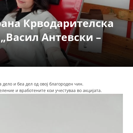
СТРУКТУРА НА ОРГАНИЗАЦИЈАТА
КОНТАКТ ИНФОРМАЦИИ
ана Крводарителска
ЧЛЕНСТВО ВО ПРОФЕСИОНАЛНИ ТЕЛА
 „Васил Антевски –
ЗАКОН ЗА ЦКРМ
СТАТУТ НА ЦКРМ
а дело и беа дел од овој благороден чин.
ление и вработените кои учестуваа во акцијата.
ОРГАНИЗАЦИЈА И РАЗВОЈ
РАКОВОДЕН ОДБОР
СОБРАНИЕ
СТРУКТУРА И ОРГАНИЗАЦИОНА ПОСТАВЕНОСТ