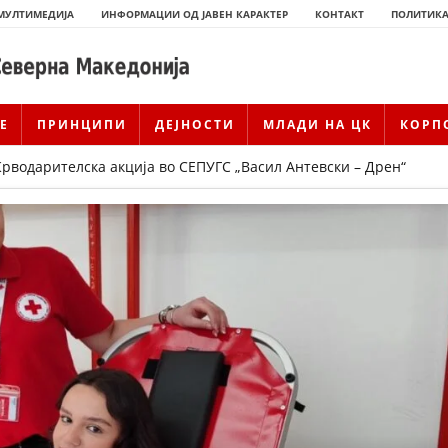
МУЛТИМЕДИЈА
ИНФОРМАЦИИ ОД ЈАВЕН КАРАКТЕР
КОНТАКТ
ПОЛИТИКА
Е
ПРИНЦИПИ
ДЕЈНОСТИ
МЛАДИ НА ЦК
КОРП
водарителска акција во СЕПУГС „Васил Антевски – Дрен“
ИСТОРИЈАТ НА ЦКРМ
ИСТОРИЈАТ НА ДВИЖЕЊЕТО